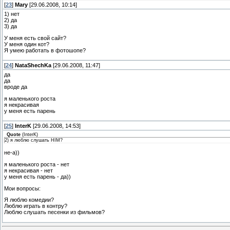
[
23
]
Mary
[29.06.2008, 10:14]
1) нет
2) да
3) да
У меня есть свой сайт?
У меня один кот?
Я умею работать в фотошопе?
[
24
]
NataShechKa
[29.06.2008, 11:47]
да
да
вроде да
я маленького роста
я некрасивая
у меня есть парень
[
25
]
InterK
[29.06.2008, 14:53]
Quote
(
InterK
)
2) я люблю слушать HIM?
не-а))
я маленького роста - нет
я некрасивая - нет
у меня есть парень - да))
Мои вопросы:
Я люблю комедии?
Люблю играть в контру?
Люблю слушать песенки из фильмов?