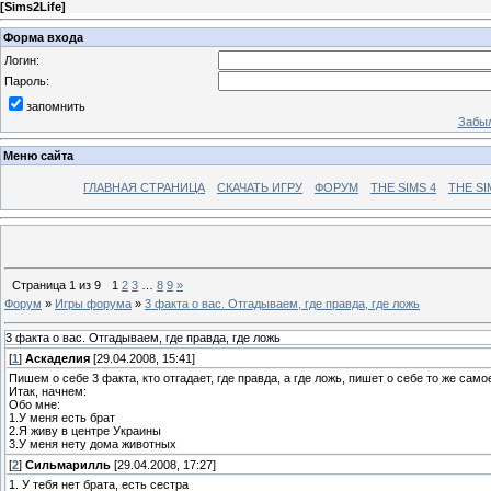
[
Sims2Life
]
Форма входа
Логин:
Пароль:
запомнить
Забыл
Меню сайта
ГЛАВНАЯ СТРАНИЦА
СКАЧАТЬ ИГРУ
ФОРУМ
THE SIMS 4
THE SI
Страница
1
из
9
1
2
3
…
8
9
»
Форум
»
Игры форума
»
3 факта о вас. Отгадываем, где правда, где ложь
3 факта о вас. Отгадываем, где правда, где ложь
[
1
]
Аскаделия
[29.04.2008, 15:41]
Пишем о себе 3 факта, кто отгадает, где правда, а где ложь, пишет о себе то же сам
Итак, начнем:
Обо мне:
1.У меня есть брат
2.Я живу в центре Украины
3.У меня нету дома животных
[
2
]
Сильмарилль
[29.04.2008, 17:27]
1. У тебя нет брата, есть сестра