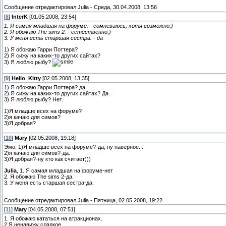
Сообщение отредактировал
Julia
-
Среда, 30.04.2008, 13:56
[
8
]
InterK
[01.05.2008, 23:54]
1. Я самая младшая на форуме. - сомневаюсь, хотя возможно:)
2. Я обожаю The sims 2. - естественно:)
3. У меня есть старшая сестра. - да
1) Я обожаю Гарри Поттера?
2) Я сижу на каких-то других сайтах?
3) Я люблю рыбу?
[
9
]
Hello_Kitty
[02.05.2008, 13:35]
1) Я обожаю Гарри Поттера? да.
2) Я сижу на каких-то других сайтах? Да.
3) Я люблю рыбу? Нет.
1)Я младше всех на форуме?
2)я качаю для симов?
3)Я добрая?
[
10
]
Mary
[02.05.2008, 19:18]
Эмо. 1)Я младше всех на форуме?-да, ну наверное...
2)я качаю для симов?-да.
3)Я добрая?-ну кто как считает)))
Julia
, 1. Я самая младшая на форуме-нет
2. Я обожаю The sims 2-да.
3. У меня есть старшая сестра-да.
Сообщение отредактировал
Julia
-
Пятница, 02.05.2008, 19:22
[
11
]
Mary
[04.05.2008, 07:51]
1. Я обожаю кататься на атракционах.
2.Я ненавижу сладкое.