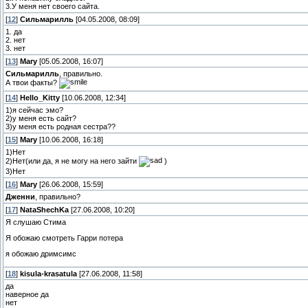
3.У меня нет своего сайта.
[
12
]
Сильмарилль
[04.05.2008, 08:09]
1. да
2. нет
3. нет
[
13
]
Mary
[05.05.2008, 16:07]
Сильмарилль
, правильно.
А твои факты?
[
14
]
Hello_Kitty
[10.06.2008, 12:34]
1)я сейчас эмо?
2)у меня есть сайт?
3)у меня есть родная сестра??
[
15
]
Mary
[10.06.2008, 16:18]
1)Нет
2)Нет(или да, я не могу на него зайти
)
3)Нет
[
16
]
Mary
[26.06.2008, 15:59]
Дженни
, правильно?
[
17
]
NataShechKa
[27.06.2008, 10:20]
Я слушаю Стима
Я обожаю смотреть Гарри потера
я обожаю дримсимс
[
18
]
kisula-krasatula
[27.06.2008, 11:58]
да
наверное да
нет