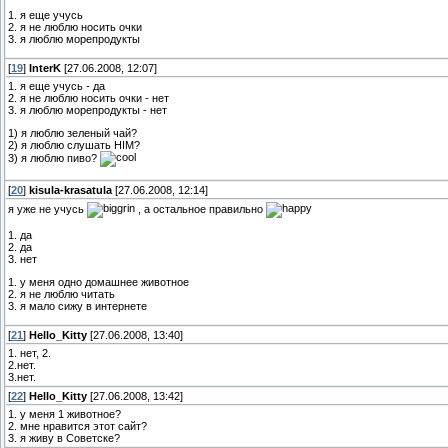
1. я еще учусь
2. я не люблю носить очки
3. я люблю морепродукты
[
19
]
InterK
[27.06.2008, 12:07]
1. я еще учусь - да
2. я не люблю носить очки - нет
3. я люблю морепродукты - нет
1) я люблю зеленый чай?
2) я люблю слушать HIM?
3) я люблю пиво?
[
20
]
kisula-krasatula
[27.06.2008, 12:14]
я уже не учусь
, а остальное правильно
1. да
2. да
3. нет
1. у меня одно домашнее животное
2. я не люблю читать
3. я мало сижу в интернете
[
21
]
Hello_Kitty
[27.06.2008, 13:40]
1. нет, 2.
2.нет.
3.нет.
[
22
]
Hello_Kitty
[27.06.2008, 13:42]
1. у меня 1 животное?
2. мне нравится этот сайт?
3. я живу в Советске?