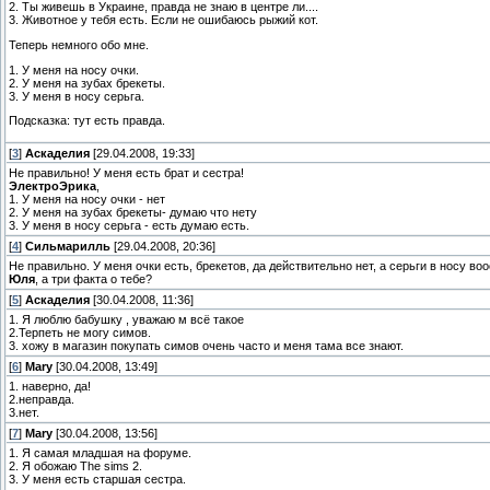
2. Ты живешь в Украине, правда не знаю в центре ли....
3. Животное у тебя есть. Если не ошибаюсь рыжий кот.
Теперь немного обо мне.
1. У меня на носу очки.
2. У меня на зубах брекеты.
3. У меня в носу серьга.
Подсказка: тут есть правда.
[
3
]
Аскаделия
[29.04.2008, 19:33]
Не правильно! У меня есть брат и сестра!
ЭлектроЭрика
,
1. У меня на носу очки - нет
2. У меня на зубах брекеты- думаю что нету
3. У меня в носу серьга - есть думаю есть.
[
4
]
Сильмарилль
[29.04.2008, 20:36]
Не правильно. У меня очки есть, брекетов, да действительно нет, а серьги в носу воо
Юля
, а три факта о тебе?
[
5
]
Аскаделия
[30.04.2008, 11:36]
1. Я люблю бабушку , уважаю м всё такое
2.Терпеть не могу симов.
3. хожу в магазин покупать симов очень часто и меня тама все знают.
[
6
]
Mary
[30.04.2008, 13:49]
1. наверно, да!
2.неправда.
3.нет.
[
7
]
Mary
[30.04.2008, 13:56]
1. Я самая младшая на форуме.
2. Я обожаю The sims 2.
3. У меня есть старшая сестра.