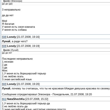
Quote
(
Элеонора
)
да да (да)
3 неправильно
да да нет
Моё
Я богатая
У меня есть своя комната
У меня есть собака
[
58
]
Lonely
[21.07.2008, 19:16]
Лунай
, а ради чего?
[
59
]
Lonely
[21.07.2008, 19:19]
Quote
(
Лунай
)
да да нет
Последнее неправильно
1.незнаю
2.да
3.да
Мое:
1.У меня есть йоркширский терьер
2.не люблю лгать
3.знаю английский язык
[
60
]
Lonely
[21.07.2008, 19:20]
Лунай
, почему ты считаешь, что ты не красивая.КАждая девушка красива по своему
Сообщение отредактировал
Элеонора
-
Понедельник, 21.07.2008, 19:20
[
61
]
NataShechKa
[23.07.2008, 15:22]
1.У меня есть йоркширский терьер-да
2.не люблю лгать-да
3.знаю английский язык -нет(да)не уверена просто