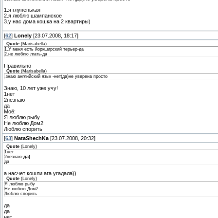
1.я глупенькая
2.я люблю шампанское
3.у нас дома кошка на 2 квартиры)
[
62
]
Lonely
[23.07.2008, 18:17]
Quote
(
Marisabella
)
1.У меня есть йоркширский терьер-да
2.не люблю лгать-да
Правильно
Quote
(
Marisabella
)
.знаю английский язык -нет(да)не уверена просто
Знаю, 10 лет уже учу!
1нет
2незнаю
да
Моё:
Я люблю рыбу
Не люблю Дом2
Люблю спорить
[
63
]
NataShechKa
[23.07.2008, 20:32]
Quote
(
Lonely
)
1нет
2незнаю-
да)
да
а насчет кошли ага угадала))
Quote
(
Lonely
)
Я люблю рыбу
Не люблю Дом2
Люблю спорить
да
да
нет