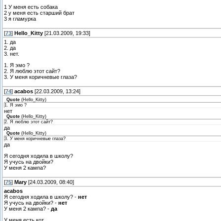
1 У меня есть собака
2 у меня есть старший брат
3 я гламурка
[
73
]
Hello_Kitty
[21.03.2009, 19:33]
1. да
2. да
3. нет.
1. Я эмо ?
2. Я люблю этот сайт?
3. У меня коричневые глаза?
[
74
]
acabos
[22.03.2009, 13:24]
Quote
(
Hello_Kitty
)
1. Я эмо ?
нет
Quote
(
Hello_Kitty
)
2. Я люблю этот сайт?
да
Quote
(
Hello_Kitty
)
3. У меня коричневые глаза?
да
Я сегодня ходила в школу?
Я учусь на двойки?
У меня 2 кампа?
[
75
]
Mary
[24.03.2009, 08:40]
acabos
Я сегодня ходила в школу? -
нет
Я учусь на двойки? -
нет
У меня 2 кампа? -
да
У меня есть кот