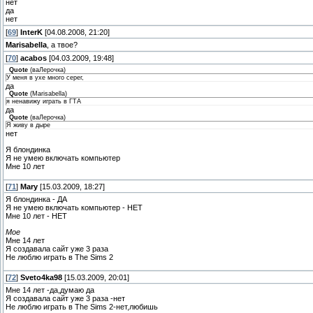
нет
да
нет
[
69
]
InterK
[04.08.2008, 21:20]
Marisabella
, а твое?
[
70
]
acabos
[04.03.2009, 19:48]
Quote
(
ваЛерочка
)
У меня в ухе много серег,
да
Quote
(
Marisabella
)
я ненавижу играть в ГТА
да
Quote
(
ваЛерочка
)
Я живу в дыре
нет
Я блондинка
Я не умею включать компьютер
Мне 10 лет
[
71
]
Mary
[15.03.2009, 18:27]
Я блондинка - ДА
Я не умею включать компьютер - НЕТ
Мне 10 лет - НЕТ
Мое
Мне 14 лет
Я создавала сайт уже 3 раза
Не люблю играть в The Sims 2
[
72
]
Sveto4ka98
[15.03.2009, 20:01]
Мне 14 лет -да,думаю да
Я создавала сайт уже 3 раза -нет
Не люблю играть в The Sims 2-нет,любишь