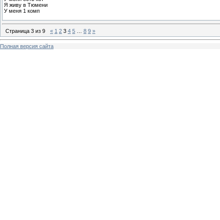
Я живу в Тюмени
У меня 1 комп
Страница
3
из
9
«
1
2
3
4
5
…
8
9
»
Полная версия сайта