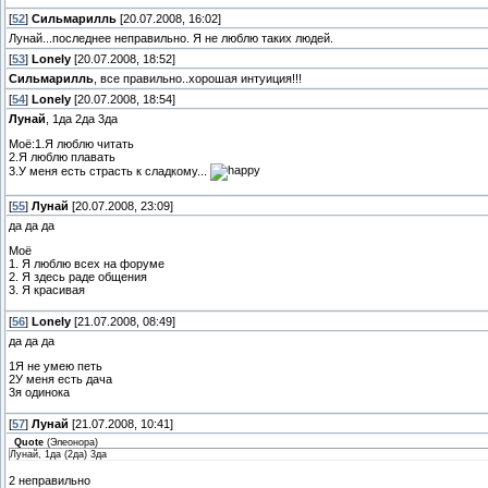
[
52
]
Сильмарилль
[20.07.2008, 16:02]
Лунай...последнее неправильно. Я не люблю таких людей.
[
53
]
Lonely
[20.07.2008, 18:52]
Сильмарилль
, все правильно..хорошая интуиция!!!
[
54
]
Lonely
[20.07.2008, 18:54]
Лунай
, 1да 2да 3да
Моё:1.Я люблю читать
2.Я люблю плавать
3.У меня есть страсть к сладкому...
[
55
]
Лунай
[20.07.2008, 23:09]
да да да
Моё
1. Я люблю всех на форуме
2. Я здесь раде общения
3. Я красивая
[
56
]
Lonely
[21.07.2008, 08:49]
да да да
1Я не умею петь
2У меня есть дача
3я одинока
[
57
]
Лунай
[21.07.2008, 10:41]
Quote
(
Элеонора
)
Лунай, 1да (2да) 3да
2 неправильно