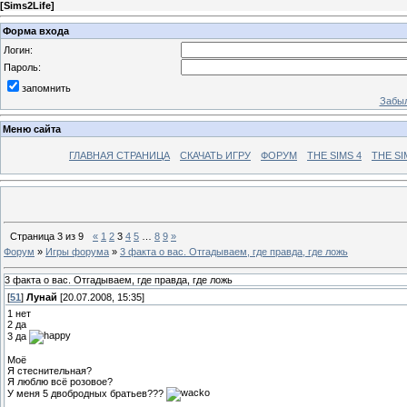
[
Sims2Life
]
Форма входа
Логин:
Пароль:
запомнить
Забыл
Меню сайта
ГЛАВНАЯ СТРАНИЦА
СКАЧАТЬ ИГРУ
ФОРУМ
THE SIMS 4
THE SI
Страница
3
из
9
«
1
2
3
4
5
…
8
9
»
Форум
»
Игры форума
»
3 факта о вас. Отгадываем, где правда, где ложь
3 факта о вас. Отгадываем, где правда, где ложь
[
51
]
Лунай
[20.07.2008, 15:35]
1 нет
2 да
3 да
Моё
Я стеснительная?
Я люблю всё розовое?
У меня 5 двобродных братьев???