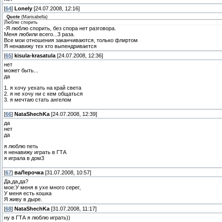
[
64
]
Lonely
[24.07.2008, 12:16]
Quote
(
Marisabella
)
Люблю спорить
-Я люблю спорить, без спора нет разговора.
Меня любили всего...3 раза.
Все мои отношения заканчиваются, только флиртом
Я ненавижу тех кто выпендривается
[
65
]
kisula-krasatula
[24.07.2008, 12:36]
нет
может быть...
да
1. я хочу уехать на край света
2. я не хочу ни с кем общаться
3. я мечтаю стать ангелом
[
66
]
NataShechKa
[24.07.2008, 12:39]
да
нет
да
я люблю петь
я ненавижу играть в ГТА
я играла в дом3
[
67
]
ваЛерочка
[31.07.2008, 10:57]
Да,да,да?
мое:У меня в ухе много серег,
У меня есть кошка
Я живу в дыре.
[
68
]
NataShechKa
[31.07.2008, 11:17]
ну в ГТА я люблю играть))