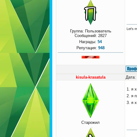
Let's 
Группа: Пользователь
Сообщений:
2827
Награды:
54
Репутация:
948
kisula-krasatula
Дата:
1. я 
2. я 
3. я 
Старожил