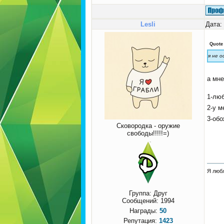
Lesli
Дата:
Quote
я не 
а мне
1-люб
2-у 
3-об
Сковородка - оружие
свободы!!!!!=)
Я любл
Группа: Друг
Сообщений:
1994
Награды:
50
Репутация:
1423