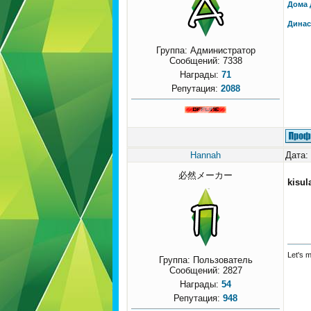
Дома 
Динас
Группа: Администратор
Сообщений:
7338
Награды:
71
Репутация:
2088
Hannah
Дата:
必然メーカー
kisul
Let's 
Группа: Пользователь
Сообщений:
2827
Награды:
54
Репутация:
948