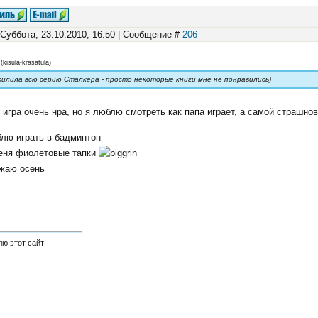
 Суббота, 23.10.2010, 16:50 | Сообщение #
206
(
kisula-krasatula
)
осилила всю серию Сталкера - просто некоторые книги мне не понравились)
 игра очень нра, но я люблю смотреть как папа играет, а самой страшно
лю играть в бадминтон
меня фиолетовые тапки
ожаю осень
ю этот сайт!