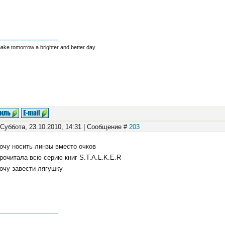
make tomorrow a brighter and better day
 Суббота, 23.10.2010, 14:31 | Сообщение #
203
хочу носить линзы вместо очков
прочитала всю серию книг S.T.A.L.K.E.R
хочу завести лягушку