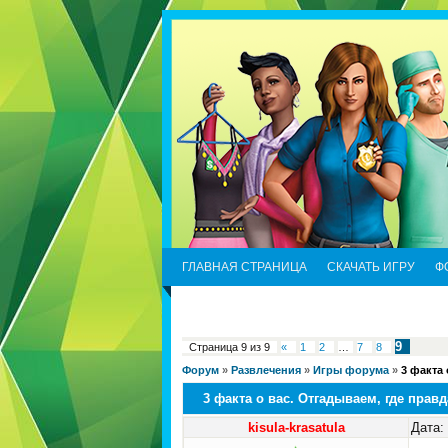
ГЛАВНАЯ СТРАНИЦА
СКАЧАТЬ ИГРУ
Ф
9
Страница
9
из
9
«
1
2
…
7
8
Форум
»
Развлечения
»
Игры форума
»
3 факта 
3 факта о вас. Отгадываем, где правд
kisula-krasatula
Дата: