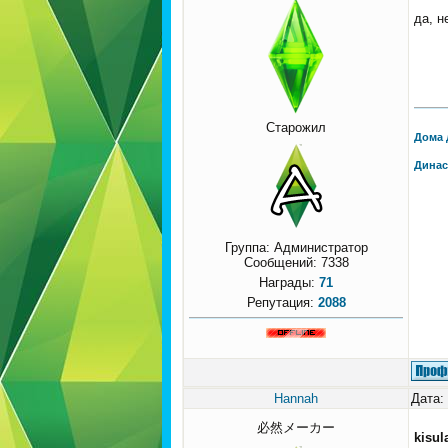
да, н
Старожил
Дома 
Динас
Группа: Администратор
Сообщений:
7338
Награды:
71
Репутация:
2088
Hannah
Дата:
必然メーカー
kisul