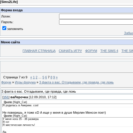
[
Sims2Life
]
Форма входа
Логин:
Пароль:
запомнить
Забыл
Меню сайта
ГЛАВНАЯ СТРАНИЦА
СКАЧАТЬ ИГРУ
ФОРУМ
THE SIMS 4
THE SI
Страница
7
из
9
«
1
2
…
5
6
7
8
9
»
Форум
»
Игры форума
»
3 факта о вас. Отгадываем, где правда, где ложь
3 факта о вас. Отгадываем, где правда, где ложь
[
151
]
ваЛерочка
[12.09.2010, 17:12]
Quote
(
Night_Cat
)
Я родилась в Америке. cool
Не поверишь, я тоже хD А еще у меня в душе Мерлин Менсон поет)
Quote
(
Night_Cat
)
У меня нога 35 - 36 размера
Я гот
Я мистическая личность!
Да