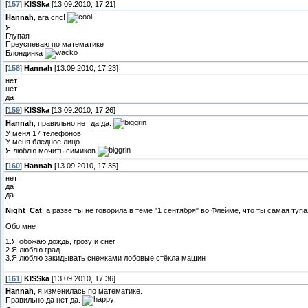
[
157
]
KISSka
[13.09.2010, 17:21]
Hannah
, ага спс!
Я:
Глупая
Преуспеваю по математике
Блондинка
[
158
]
Hannah
[13.09.2010, 17:23]
нет
нет
да
[
159
]
KISSka
[13.09.2010, 17:26]
Hannah
, правильно нет да да.
У меня 17 телефонов
У меня бледное лицо
Я люблю мочить симиков
[
160
]
Hannah
[13.09.2010, 17:35]
нет
да
да
Night_Cat
, а разве ты не говорила в теме "1 сентября" во Флейме, что ты самая туп
Обо мне
1.Я обожаю дождь, грозу и снег
2.Я люблю град
3.Я люблю закидывать снежками лобовые стёкла машин
[
161
]
KISSka
[13.09.2010, 17:36]
Hannah
, я изменилась по математике.
Правильно да нет да.