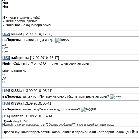
Нет
Нет
__________________________________________________
Я учюсь в школе #№52
У меня плохое зрение
У меня только одна пара обуви
[
152
]
KISSka
[12.09.2010, 17:25]
ваЛерочка
, правильно да да да.
да
нет
нет
[
153
]
ваЛерочка
[12.09.2010, 18:17]
Night_Cat
, Ты гот? о__О О___о нет слов одни эмоции
мое правильно:
нет
да
нет
[
154
]
KISSka
[13.09.2010, 05:41]
ваЛерочка
, да, я - гот. Почему на сию субкультуры такие эмоции?
[
155
]
KISSka
[13.09.2010, 05:41]
ваЛерочка
, может, в дУше а не в душЕ он поет?
[
156
]
Hannah
[13.09.2010, 14:44]
Quote
(
Night_Cat
)
Hannah, а как их перемещать в "Сборник сообщений"? У меня такой функции нет...
Просто функция "переместить сообщения" и перемещаешь в "сборник сообщений" в