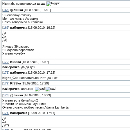
Hannah
, правильно да да да.
[
168
]
@линка
[15.09.2010, 16:01]
Я ненавижу физику
Мечтаю жить в Америке
Почти говорю по английски
[
169
]
ваЛерочка
[15.09.2010, 16:12]
Да
Да
Да)
Я ношу 39 размер
Я недавно переехала
У меня ноутбук
[
170
]
KISSka
[15.09.2010, 16:57]
ваЛерочка
, да да да?
[
171
]
ваЛерочка
[15.09.2010, 17:13]
Night_Cat
, неправильно !Нет, да, нет!
[
172
]
KISSka
[15.09.2010, 17:29]
ваЛерочка
, сорькин.
[
173
]
@линка
[16.09.2010, 16:23]
У меня есть белый котЭ
Я почти не снимаю наушники
Очень сильно люблю песни Adama Lamberta
[
174
]
ваЛерочка
[16.09.2010, 17:17]
Да
Да
Да?)