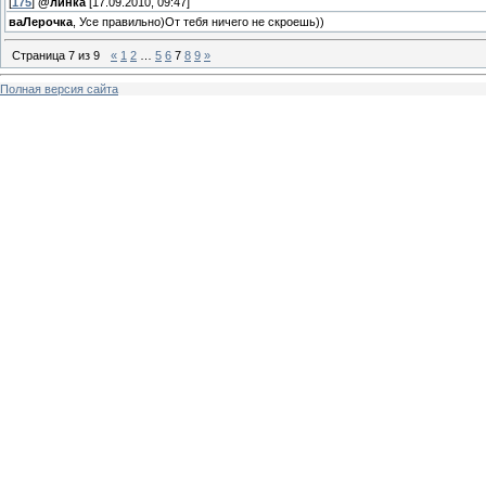
[
175
]
@линка
[17.09.2010, 09:47]
ваЛерочка
, Усе правильно)От тебя ничего не скроешь))
Страница
7
из
9
«
1
2
…
5
6
7
8
9
»
Полная версия сайта