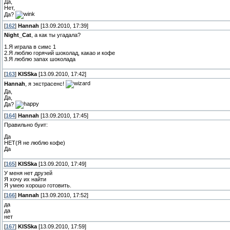
Да,
Нет,
Да?
[
162
]
Hannah
[13.09.2010, 17:39]
Night_Cat
, а как ты угадала?
1.Я играла в симс 1
2.Я люблю горячий шоколад, какао и кофе
3.Я люблю запах шоколада
[
163
]
KISSka
[13.09.2010, 17:42]
Hannah
, я экстрасенс!
Да,
Да,
Да?
[
164
]
Hannah
[13.09.2010, 17:45]
Правильно буит:
Да
НЕТ(Я не люблю кофе)
Да
[
165
]
KISSka
[13.09.2010, 17:49]
У меня нет друзей
Я хочу их найти
Я умею хорошо готовить.
[
166
]
Hannah
[13.09.2010, 17:52]
да
да
нет
[
167
]
KISSka
[13.09.2010, 17:59]