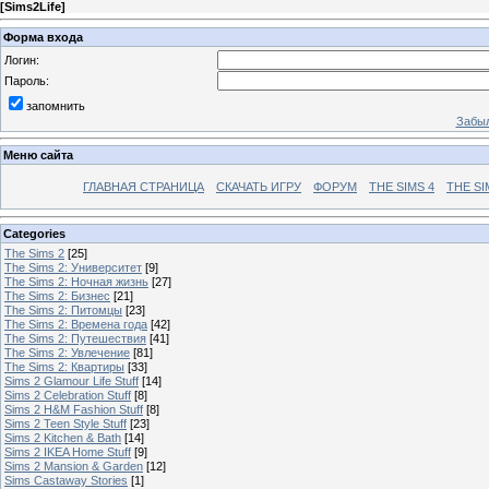
[
Sims2Life
]
Форма входа
Логин:
Пароль:
запомнить
Забыл
Меню сайта
ГЛАВНАЯ СТРАНИЦА
СКАЧАТЬ ИГРУ
ФОРУМ
THE SIMS 4
THE SI
Categories
The Sims 2
[25]
The Sims 2: Университет
[9]
The Sims 2: Ночная жизнь
[27]
The Sims 2: Бизнес
[21]
The Sims 2: Питомцы
[23]
The Sims 2: Времена года
[42]
The Sims 2: Путешествия
[41]
The Sims 2: Увлечение
[81]
The Sims 2: Квартиры
[33]
Sims 2 Glamour Life Stuff
[14]
Sims 2 Celebration Stuff
[8]
Sims 2 H&M Fashion Stuff
[8]
Sims 2 Teen Style Stuff
[23]
Sims 2 Kitchen & Bath
[14]
Sims 2 IKEA Home Stuff
[9]
Sims 2 Mansion & Garden
[12]
Sims Castaway Stories
[1]