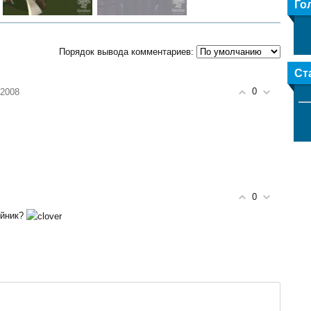
Го
Порядок вывода комментариев:
Ст
0
.2008
0
ейник?