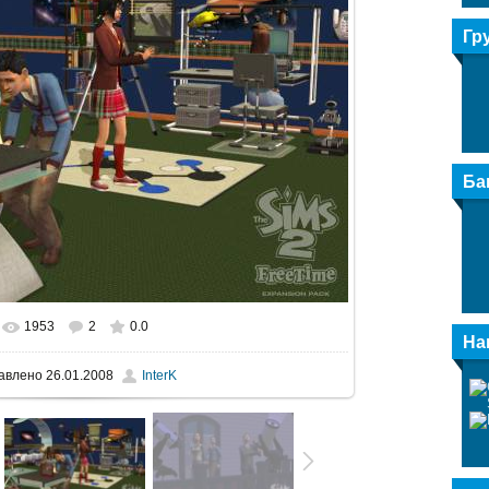
Гр
Ба
1953
2
0.0
альном размере
999x681
/ 186.2Kb
На
авлено
26.01.2008
InterK