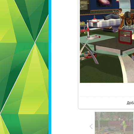
В ре
Доб