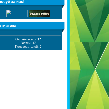
лосуй за нас!
атистика
Онлайн всего:
17
Гостей:
17
Пользователей:
0