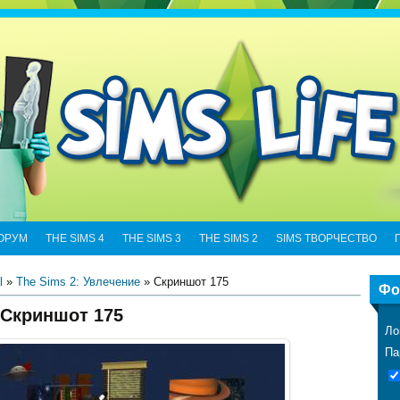
ОРУМ
THE SIMS 4
THE SIMS 3
THE SIMS 2
SIMS ТВОРЧЕСТВО
l
»
The Sims 2: Увлечение
» Скриншот 175
Фо
Скриншот 175
Ло
Па