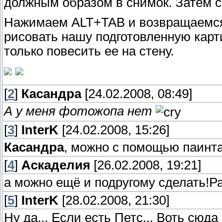
должным образом в снимок. Затем ск
Нажимаем ALT+TAB и возвращаемся в
рисовать нашу подготовленную картин
только повесить ее на стену.
[
2
]
Касандра
[24.02.2008, 08:49]
А у меня фотожопа нет
[
3
]
InterK
[24.02.2008, 15:26]
Касандра
, можно с помощью паинт
[
4
]
Аскаделия
[26.02.2008, 19:21]
а можно ещё и подругому сделать!Р
[
5
]
InterK
[28.02.2008, 21:30]
Ну да... Если есть Петс... Воть сюд