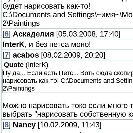
будет нарисовать как-то!
C:\Documents and Settings\~имя~\М
2\Paintings
[
6
]
Аскаделия
[05.03.2008, 17:40]
InterK
, и без петса моно!
[
7
]
acabos
[08.02.2009, 20:20]
Quote
(
InterK
)
Ну да... Если есть Петс... Воть сюда скоп
нарисовать как-то! C:\Documents and Set
2\Paintings
Можно нарисовать токо если много т
выбрать "нарисовать собственную к
[
8
]
Nancy
[10.02.2009, 11:43]