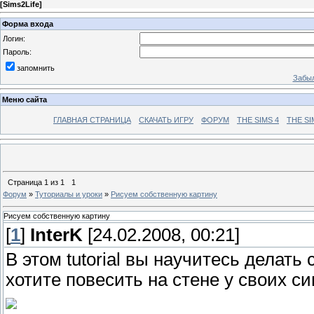
[
Sims2Life
]
Форма входа
Логин:
Пароль:
запомнить
Забыл
Меню сайта
ГЛАВНАЯ СТРАНИЦА
СКАЧАТЬ ИГРУ
ФОРУМ
THE SIMS 4
THE SI
Страница
1
из
1
1
Форум
»
Туториалы и уроки
»
Рисуем собственную картину
Рисуем собственную картину
[
1
]
InterK
[24.02.2008, 00:21]
В этом tutorial вы научитесь делат
хотите повесить на стене у своих си