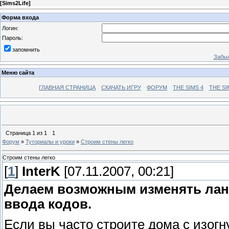
[
Sims2Life
]
Форма входа
Логин:
Пароль:
запомнить
Забыл
Меню сайта
ГЛАВНАЯ СТРАНИЦА
СКАЧАТЬ ИГРУ
ФОРУМ
THE SIMS 4
THE SI
Страница
1
из
1
1
Форум
»
Туториалы и уроки
»
Строим стены легко
Строим стены легко
[
1
]
InterK
[07.11.2007, 00:21]
Делаем возможным изменять лан
ввода кодов.
Если вы часто строите дома с изо