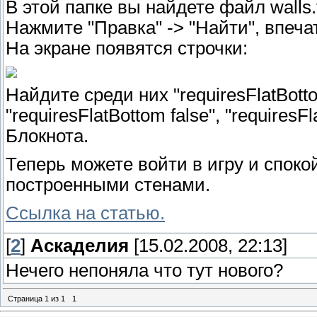
В этой папке вы найдете файл walls.
Нажмите "Правка" -> "Найти", впеча
На экране появятся строчки:
Найдите среди них "requiresFlatBottom
"requiresFlatBottom false", "requires
Блокнота.
Теперь можете войти в игру и спок
построенными стенами.
Ссылка на статью.
[
2
]
Аскаделия
[15.02.2008, 22:13]
Нечего непоняла что тут нового?
Страница
1
из
1
1