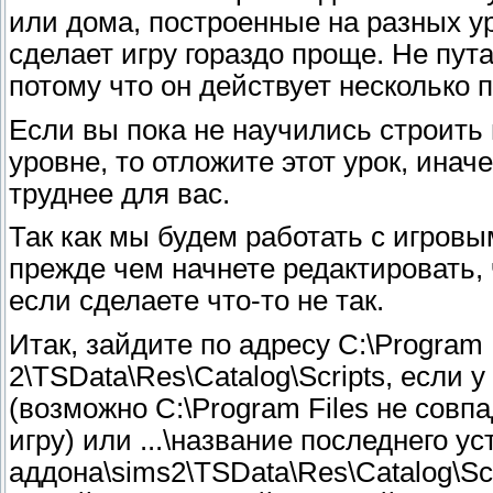
или дома, построенные на разных ур
сделает игру гораздо проще. Не путай
потому что он действует несколько п
Если вы пока не научились строить
уровне, то отложите этот урок, инач
труднее для вас.
Так как мы будем работать с игровы
прежде чем начнете редактировать, 
если сделаете что-то не так.
Итак, зайдите по адресу C:\Program
2\TSData\Res\Catalog\Scripts, если 
(возможно C:\Program Files не совп
игру) или ...\название последнего у
аддона\sims2\TSData\Res\Catalog\Scr