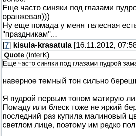
Еще часто синяки под глазами пудро
оранжевая)))
Ну еще помада у меня телесная есть
"праздникам"...
[
7
]
kisula-krasatula
[16.11.2012, 07:58
Quote
(
InterK
)
Еще часто синяки под глазами пудрой зама
наверное темный тон сильно береш
Я пудрой первым тоном матирую лицо
Помаду или блеск тоже не яркий бер
последний раз купила малиновый цв
светлом лице, поэтому им редко по