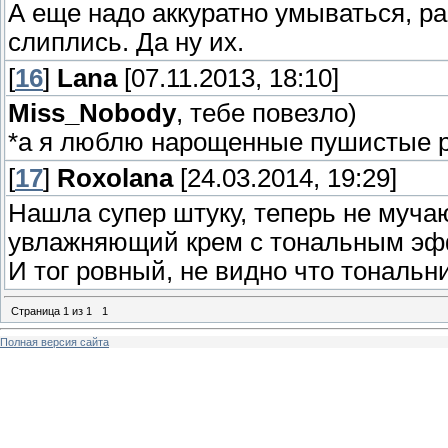
А еще надо аккуратно умываться, ра
слиплись. Да ну их.
[
16
]
Lana
[07.11.2013, 18:10]
Miss_Nobody
, тебе повезло)
*а я люблю нарощенные пушистые 
[
17
]
Roxolana
[24.03.2014, 19:29]
Нашла супер штуку, теперь не муча
увлажняющий крем с тональным эф
И тог ровный, не видно что тональни
Страница
1
из
1
1
Полная версия сайта