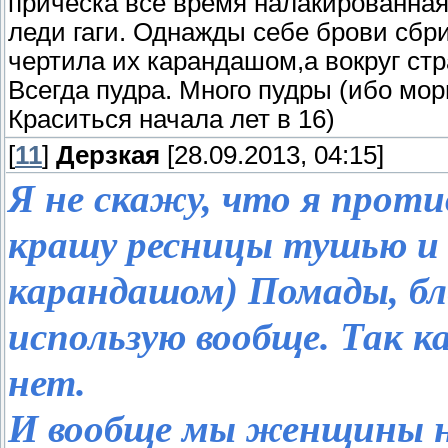
причёска всё время налакированная)
леди гаги. Однажды себе брови сбрил
чертила их карандашом,а вокруг стр
Всегда пудра. Много пудры (ибо мо
Краситься начала лет в 16)
[
11
]
Дерзкая
[28.09.2013, 04:15]
Я не скажу, что я проти
крашу ресницы тушью и 
карандашом) Помады, бл
использую вообще. Так к
нет.
И вообще мы женщины на