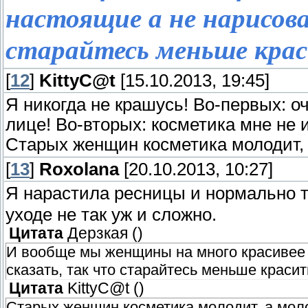
настоящие а не нарисов
старайтесь меньше крас
[
12
]
KittyC@t
[15.10.2013, 19:45]
Я никогда не крашусь! Во-первых: о
лице! Во-вторых: косметика мне не и
Старых женщин косметика молодит, 
[
13
]
Roxolana
[20.10.2013, 10:27]
Я нарастила ресницы и нормально
уходе не так уж и сложно.
Цитата
Дерзкая
(
)
И вообще мы женщины на много красивее 
сказать, так что старайтесь меньше красит
Цитата
KittyC@t
(
)
Старых женщин косметика молодит, а мол