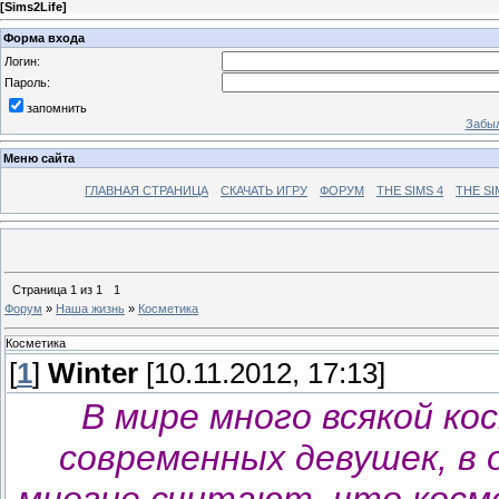
[
Sims2Life
]
Форма входа
Логин:
Пароль:
запомнить
Забыл
Меню сайта
ГЛАВНАЯ СТРАНИЦА
СКАЧАТЬ ИГРУ
ФОРУМ
THE SIMS 4
THE SI
Страница
1
из
1
1
Форум
»
Наша жизнь
»
Косметика
Косметика
[
1
]
Winter
[10.11.2012, 17:13]
В мире много всякой ко
современных девушек, в 