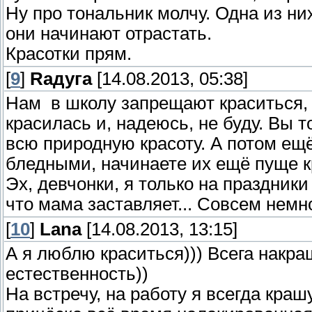
Ну про тональник молчу. Одна из ни
они начинают отрастать.
Красотки прям.
[
9
]
Rадуга
[14.08.2013, 05:38]
Нам в школу запрещают краситься, 
красилась и, надеюсь, не буду. Вы т
всю природную красоту. А потом ещ
бледными, начинаете их ещё пуще 
Эх, девчонки, я только на праздники
что мама заставляет... Совсем немно
[
10
]
Lana
[14.08.2013, 13:15]
А я люблю краситься))) Всега накра
естественность))
На встречу, на работу я всегда краш