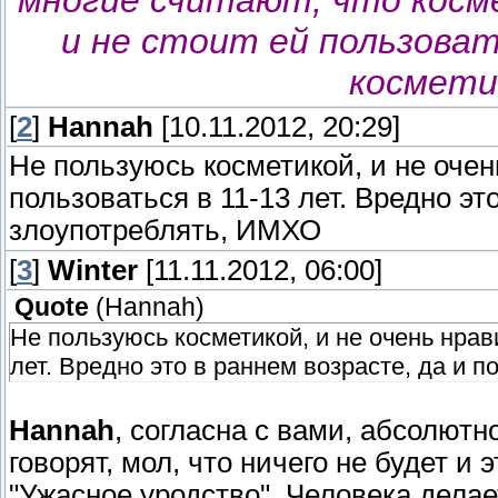
многие считают, что косме
и не стоит ей пользоват
косметик
[
2
]
Hannah
[10.11.2012, 20:29]
Не пользуюсь косметикой, и не очен
пользоваться в 11-13 лет. Вредно эт
злоупотреблять, ИМХО
[
3
]
Winter
[11.11.2012, 06:00]
Quote
(
Hannah
)
Не пользуюсь косметикой, и не очень нрави
лет. Вредно это в раннем возрасте, да и 
Hannah
, согласна с вами, абсолютн
говорят, мол, что ничего не будет и 
"Ужасное уродство". Человека делае