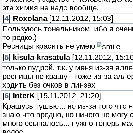
эта химия не надо вообще.
[
4
]
Roxolana
[12.11.2012, 15:03]
Пользуюсь тональником, ибо я очень
то редко.)
Ресницы красить не умею
[
5
]
kisula-krasatula
[12.11.2012, 15:10
только пудрой, т.к. у меня из-за ал
ресницы не крашу - тоже из-за алле
ходить без очков в линзах
[
6
]
InterK
[15.11.2012, 21:20]
Крашусь тушью... но из-за того что 
знаю что вредно, но ничего не могу 
много осыпалось... нужно теперь ма
волос.