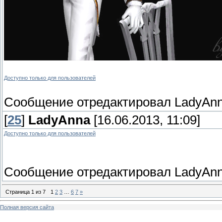
Доступно только для пользователей
Сообщение отредактировал
LadyAn
[
25
]
LadyAnna
[16.06.2013, 11:09]
Доступно только для пользователей
Сообщение отредактировал
LadyAn
Страница
1
из
7
1
2
3
…
6
7
»
Полная версия сайта