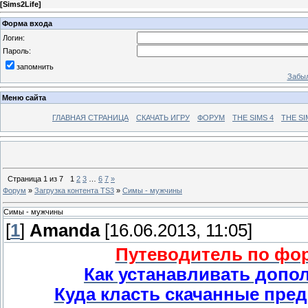
[
Sims2Life
]
Форма входа
Логин:
Пароль:
запомнить
Забыл
Меню сайта
ГЛАВНАЯ СТРАНИЦА
СКАЧАТЬ ИГРУ
ФОРУМ
THE SIMS 4
THE SI
Страница
1
из
7
1
2
3
…
6
7
»
Форум
»
Загрузка контента TS3
»
Симы - мужчины
Симы - мужчины
[
1
]
Amanda
[16.06.2013, 11:05]
Путеводитель по фору
Как устанавливать допо
Куда класть скачанные пред