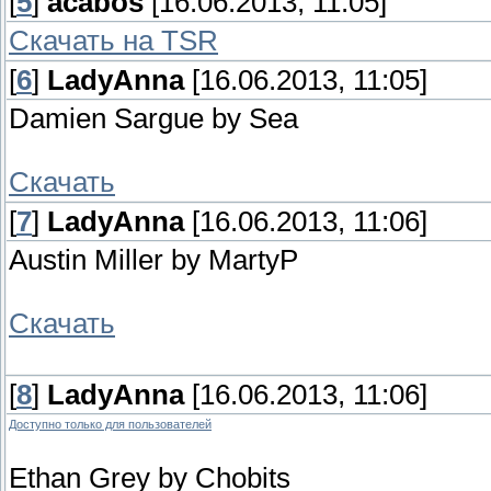
[
5
]
acabos
[16.06.2013, 11:05]
Скачать на TSR
[
6
]
LadyAnna
[16.06.2013, 11:05]
Damien Sargue by Sea
Скачать
[
7
]
LadyAnna
[16.06.2013, 11:06]
Austin Miller by MartyP
Скачать
[
8
]
LadyAnna
[16.06.2013, 11:06]
Доступно только для пользователей
Ethan Grey by Chobits