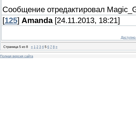
Сообщение отредактировал
Magic_G
[
125
]
Amanda
[24.11.2013, 18:21]
Доступно 
Страница
5
из
8
«
1
2
3
4
5
6
7
8
»
Полная версия сайта