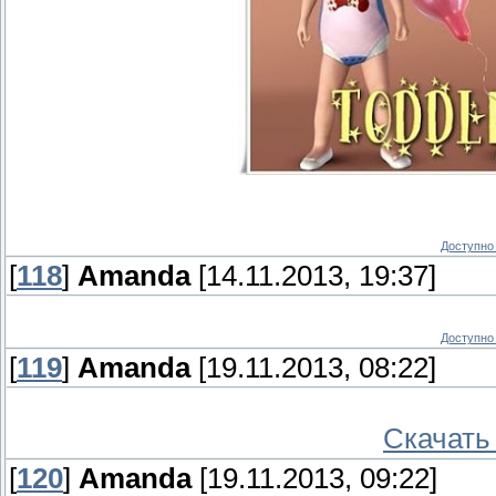
Доступно 
[
118
]
Amanda
[14.11.2013, 19:37]
Доступно 
[
119
]
Amanda
[19.11.2013, 08:22]
Скачать
[
120
]
Amanda
[19.11.2013, 09:22]