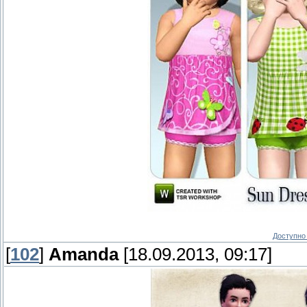
Доступно 
[
102
]
Amanda
[18.09.2013, 09:17]