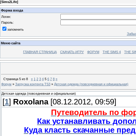
[
Sims2Life
]
Форма входа
Логин:
Пароль:
запомнить
Забыл
Меню сайта
ГЛАВНАЯ СТРАНИЦА
СКАЧАТЬ ИГРУ
ФОРУМ
THE SIMS 4
THE SI
Страница
5
из
8
«
1
2
3
4
5
6
7
8
»
Форум
»
Загрузка контента TS3
»
Детская одежда (повседневная и официальная)
Детская одежда (повседневная и официальная)
[
1
]
Roxolana
[08.12.2012, 09:59]
Путеводитель по фору
Как устанавливать допо
Куда класть скачанные пред