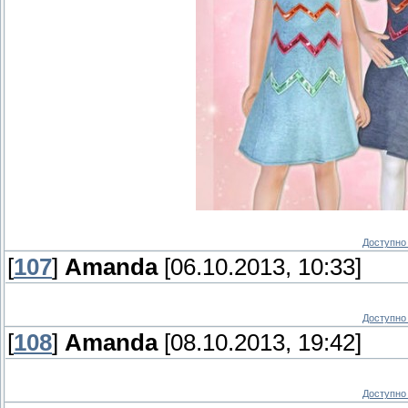
Доступно 
[
107
]
Amanda
[06.10.2013, 10:33]
Доступно 
[
108
]
Amanda
[08.10.2013, 19:42]
Доступно 