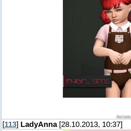
Доступно 
[
113
]
LadyAnna
[28.10.2013, 10:37]