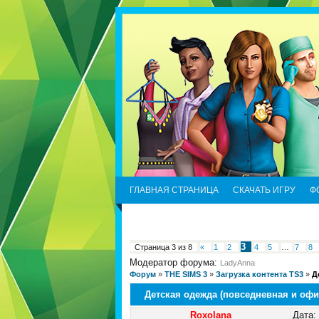
ГЛАВНАЯ СТРАНИЦА
СКАЧАТЬ ИГРУ
Ф
3
Страница
3
из
8
«
1
2
4
5
…
7
8
Модератор форума:
LadyAnna
Форум
»
THE SIMS 3
»
Загрузка контента TS3
»
Д
Детская одежда (повседневная и оф
Roxolana
Дата: