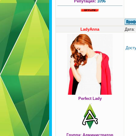
Репутация:
1096
LadyAnna
Дата:
Досту
Perfect Lady
Группа: Администратор