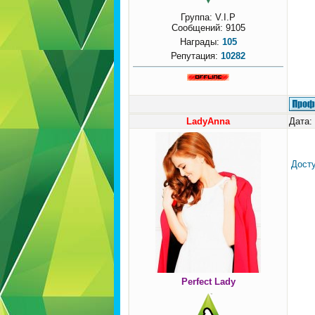
Группа: V.I.P
Сообщений:
9105
Награды:
105
Репутация:
10282
LadyAnna
Дата:
Досту
Perfect Lady