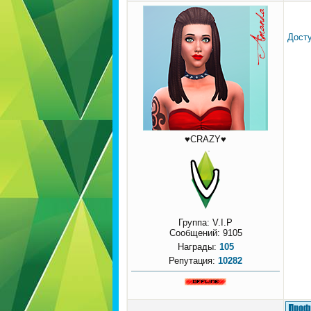
Досту
♥CRAZY♥
Группа: V.I.P
Сообщений:
9105
Награды:
105
Репутация:
10282