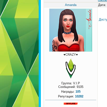
Amanda
Дата:
Досту
♥CRAZY♥
Группа: V.I.P
Сообщений:
9105
Награды:
105
Репутация:
10282