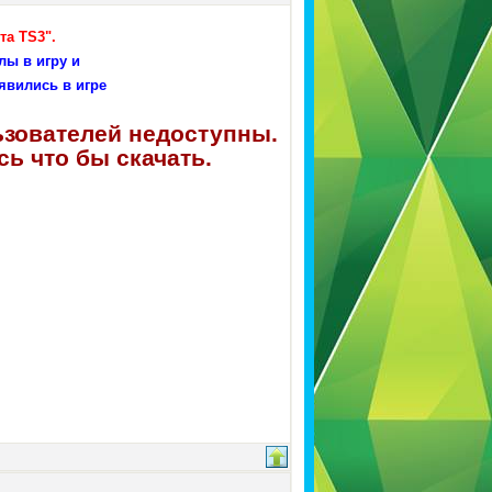
та TS3".
лы в игру и
явились в игре
ьзователей недоступны.
ь что бы скачать.