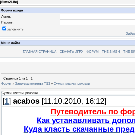
[
Sims2Life
]
Форма входа
Логин:
Пароль:
запомнить
Забыл
Меню сайта
ГЛАВНАЯ СТРАНИЦА
СКАЧАТЬ ИГРУ
ФОРУМ
THE SIMS 4
THE SI
Страница
1
из
1
1
Форум
»
Загрузка контента TS3
»
Сумки, клатчи, рюкзаки
Сумки, клатчи, рюкзаки
[
1
]
acabos
[11.10.2010, 16:12]
Путеводитель по фору
Как устанавливать допо
Куда класть скачанные пред