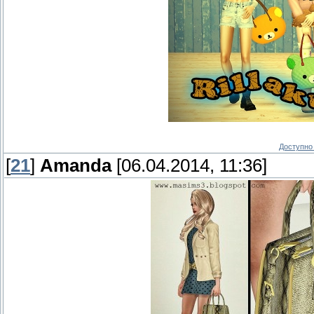
Доступно 
[
21
]
Amanda
[06.04.2014, 11:36]