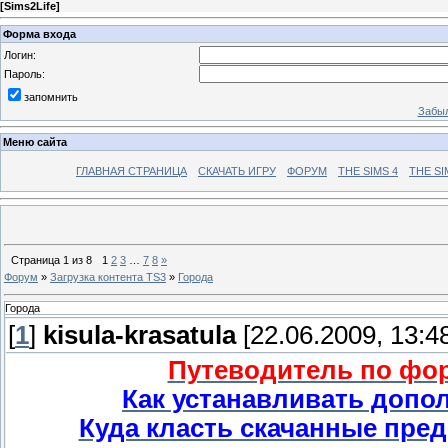
[
Sims2Life
]
Форма входа
Логин:
Пароль:
запомнить
Забыл
Меню сайта
ГЛАВНАЯ СТРАНИЦА
СКАЧАТЬ ИГРУ
ФОРУМ
THE SIMS 4
THE SI
Страница
1
из
8
1
2
3
…
7
8
»
Форум
»
Загрузка контента TS3
»
Города
Города
[
1
]
kisula-krasatula
[22.06.2009, 13:4
Путеводитель по фору
Как устанавливать допо
Куда класть скачанные пред