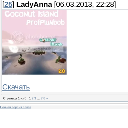
[
25
]
LadyAnna
[06.03.2013, 22:28]
Скачать
Страница
1
из
8
1
2
3
…
7
8
»
Полная версия сайта