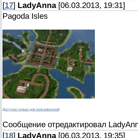
[
17
]
LadyAnna
[06.03.2013, 19:31]
Pagoda Isles
Доступно только для пользователей
Сообщение отредактировал
LadyAn
[
18
]
LadyAnna
[06.03.2013, 19:35]