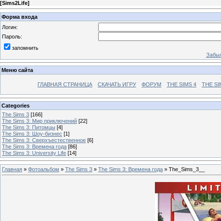
[
Sims2Life
]
Форма входа
Логин:
Пароль:
запомнить
Забыл
Меню сайта
ГЛАВНАЯ СТРАНИЦА
СКАЧАТЬ ИГРУ
ФОРУМ
THE SIMS 4
THE SI
Categories
The Sims 3
[166]
The Sims 3: Мир приключений
[22]
The Sims 3: Питомцы
[4]
The Sims 3: Шоу-бизнес
[1]
The Sims 3: Сверхъестественное
[6]
The Sims 3: Времена года
[86]
The Sims 3: University Life
[14]
Главная
»
Фотоальбом
»
The Sims 3
»
The Sims 3: Времена года
» The_Sims_3__