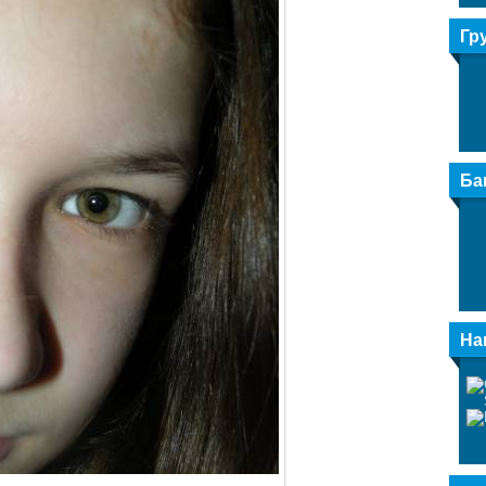
Гр
Ба
На