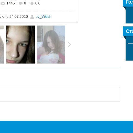
Го
1445
0
0.0
льном размере
1200x1600
/ 106.1Kb
влено
24.07.2010
by_Vikish
Ст