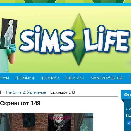
ОРУМ
THE SIMS 4
THE SIMS 3
THE SIMS 2
SIMS ТВОРЧЕСТВО
l
»
The Sims 2: Увлечение
» Скриншот 148
Фо
Скриншот 148
Ло
Па