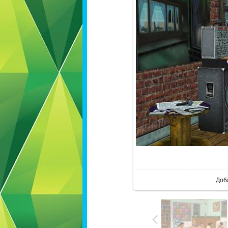
В ре
Доб