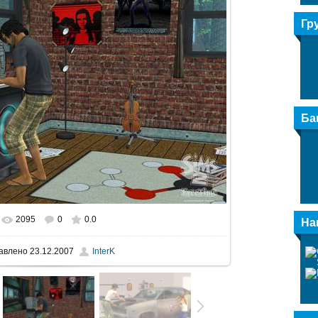
Гр
Ба
2095
0
0.0
альном размере
800x560
/ 143.1Kb
На
авлено
23.12.2007
InterK