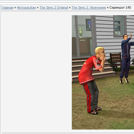
Главная
»
Фотоальбом
»
The Sims 2 Original
»
The Sims 2: Увлечение
» Скриншот 145