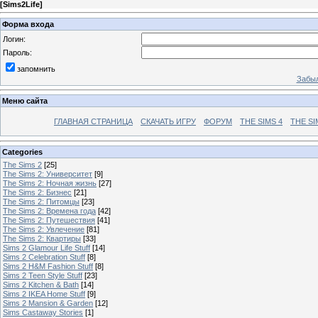
[
Sims2Life
]
Форма входа
Логин:
Пароль:
запомнить
Забыл
Меню сайта
ГЛАВНАЯ СТРАНИЦА
СКАЧАТЬ ИГРУ
ФОРУМ
THE SIMS 4
THE SI
Categories
The Sims 2
[25]
The Sims 2: Университет
[9]
The Sims 2: Ночная жизнь
[27]
The Sims 2: Бизнес
[21]
The Sims 2: Питомцы
[23]
The Sims 2: Времена года
[42]
The Sims 2: Путешествия
[41]
The Sims 2: Увлечение
[81]
The Sims 2: Квартиры
[33]
Sims 2 Glamour Life Stuff
[14]
Sims 2 Celebration Stuff
[8]
Sims 2 H&M Fashion Stuff
[8]
Sims 2 Teen Style Stuff
[23]
Sims 2 Kitchen & Bath
[14]
Sims 2 IKEA Home Stuff
[9]
Sims 2 Mansion & Garden
[12]
Sims Castaway Stories
[1]