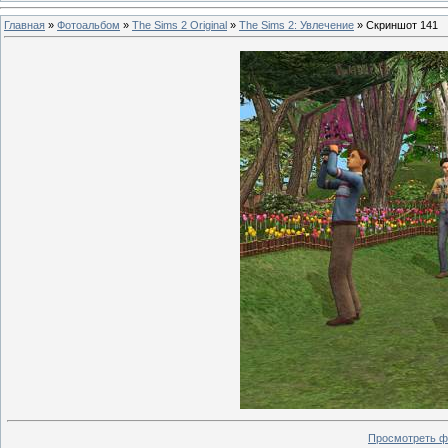
Главная
»
Фотоальбом
»
The Sims 2 Original
»
The Sims 2: Увлечение
» Скриншот 141
Просмотреть ф