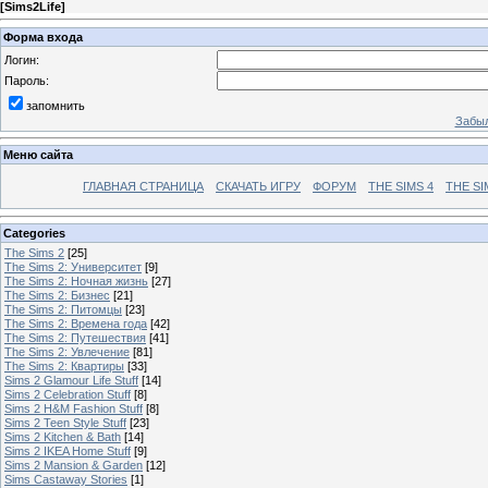
[
Sims2Life
]
Форма входа
Логин:
Пароль:
запомнить
Забыл
Меню сайта
ГЛАВНАЯ СТРАНИЦА
СКАЧАТЬ ИГРУ
ФОРУМ
THE SIMS 4
THE SI
Categories
The Sims 2
[25]
The Sims 2: Университет
[9]
The Sims 2: Ночная жизнь
[27]
The Sims 2: Бизнес
[21]
The Sims 2: Питомцы
[23]
The Sims 2: Времена года
[42]
The Sims 2: Путешествия
[41]
The Sims 2: Увлечение
[81]
The Sims 2: Квартиры
[33]
Sims 2 Glamour Life Stuff
[14]
Sims 2 Celebration Stuff
[8]
Sims 2 H&M Fashion Stuff
[8]
Sims 2 Teen Style Stuff
[23]
Sims 2 Kitchen & Bath
[14]
Sims 2 IKEA Home Stuff
[9]
Sims 2 Mansion & Garden
[12]
Sims Castaway Stories
[1]