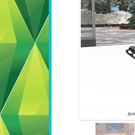
В ре
Доб