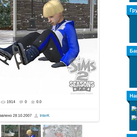
Гр
Ба
На
1914
0
0.0
альном размере
560x420
/ 100.2Kb
авлено
28.10.2007
InterK