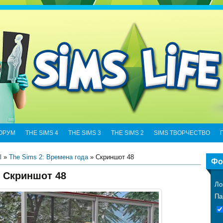
ОРУМ
THE SIMS 4
THE SIMS 3
THE SIMS 2
SIMS ТВОРЧЕСТВО
l
»
The Sims 2: Времена года
» Скриншот 48
Фо
Скриншот 48
Ло
Па