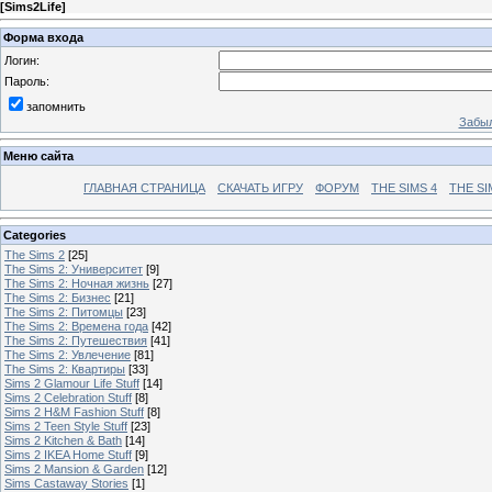
[
Sims2Life
]
Форма входа
Логин:
Пароль:
запомнить
Забыл
Меню сайта
ГЛАВНАЯ СТРАНИЦА
СКАЧАТЬ ИГРУ
ФОРУМ
THE SIMS 4
THE SI
Categories
The Sims 2
[25]
The Sims 2: Университет
[9]
The Sims 2: Ночная жизнь
[27]
The Sims 2: Бизнес
[21]
The Sims 2: Питомцы
[23]
The Sims 2: Времена года
[42]
The Sims 2: Путешествия
[41]
The Sims 2: Увлечение
[81]
The Sims 2: Квартиры
[33]
Sims 2 Glamour Life Stuff
[14]
Sims 2 Celebration Stuff
[8]
Sims 2 H&M Fashion Stuff
[8]
Sims 2 Teen Style Stuff
[23]
Sims 2 Kitchen & Bath
[14]
Sims 2 IKEA Home Stuff
[9]
Sims 2 Mansion & Garden
[12]
Sims Castaway Stories
[1]