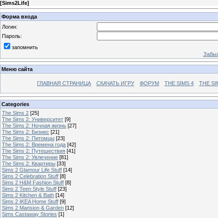
[
Sims2Life
]
Форма входа
Логин:
Пароль:
запомнить
Забыл
Меню сайта
ГЛАВНАЯ СТРАНИЦА
СКАЧАТЬ ИГРУ
ФОРУМ
THE SIMS 4
THE SI
Categories
The Sims 2
[25]
The Sims 2: Университет
[9]
The Sims 2: Ночная жизнь
[27]
The Sims 2: Бизнес
[21]
The Sims 2: Питомцы
[23]
The Sims 2: Времена года
[42]
The Sims 2: Путешествия
[41]
The Sims 2: Увлечение
[81]
The Sims 2: Квартиры
[33]
Sims 2 Glamour Life Stuff
[14]
Sims 2 Celebration Stuff
[8]
Sims 2 H&M Fashion Stuff
[8]
Sims 2 Teen Style Stuff
[23]
Sims 2 Kitchen & Bath
[14]
Sims 2 IKEA Home Stuff
[9]
Sims 2 Mansion & Garden
[12]
Sims Castaway Stories
[1]