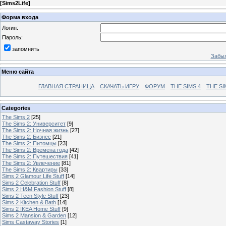
[
Sims2Life
]
Форма входа
Логин:
Пароль:
запомнить
Забыл
Меню сайта
ГЛАВНАЯ СТРАНИЦА
СКАЧАТЬ ИГРУ
ФОРУМ
THE SIMS 4
THE SI
Categories
The Sims 2
[25]
The Sims 2: Университет
[9]
The Sims 2: Ночная жизнь
[27]
The Sims 2: Бизнес
[21]
The Sims 2: Питомцы
[23]
The Sims 2: Времена года
[42]
The Sims 2: Путешествия
[41]
The Sims 2: Увлечение
[81]
The Sims 2: Квартиры
[33]
Sims 2 Glamour Life Stuff
[14]
Sims 2 Celebration Stuff
[8]
Sims 2 H&M Fashion Stuff
[8]
Sims 2 Teen Style Stuff
[23]
Sims 2 Kitchen & Bath
[14]
Sims 2 IKEA Home Stuff
[9]
Sims 2 Mansion & Garden
[12]
Sims Castaway Stories
[1]