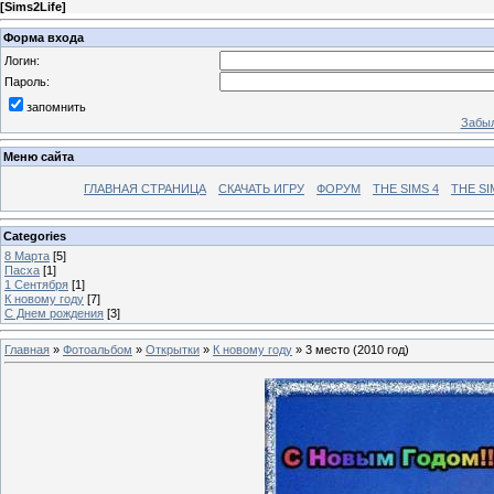
[
Sims2Life
]
Форма входа
Логин:
Пароль:
запомнить
Забыл
Меню сайта
ГЛАВНАЯ СТРАНИЦА
СКАЧАТЬ ИГРУ
ФОРУМ
THE SIMS 4
THE SI
Categories
8 Марта
[5]
Пасха
[1]
1 Сентября
[1]
К новому году
[7]
С Днем рождения
[3]
Главная
»
Фотоальбом
»
Открытки
»
К новому году
» 3 место (2010 год)