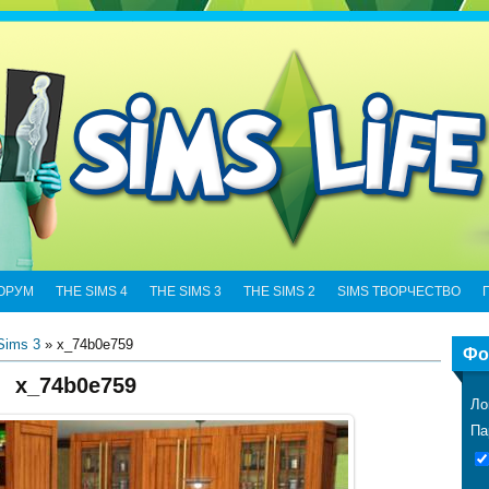
ОРУМ
THE SIMS 4
THE SIMS 3
THE SIMS 2
SIMS ТВОРЧЕСТВО
Sims 3
» x_74b0e759
Фо
x_74b0e759
Ло
Па