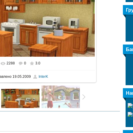
Гр
Ба
2288
0
3.0
еальном размере
604x307
/ 44.2Kb
авлено
19.05.2009
InterK
На