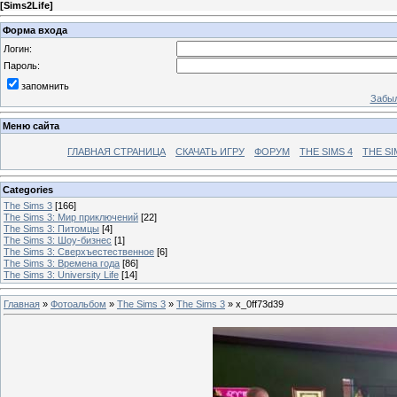
[
Sims2Life
]
Форма входа
Логин:
Пароль:
запомнить
Забыл
Меню сайта
ГЛАВНАЯ СТРАНИЦА
СКАЧАТЬ ИГРУ
ФОРУМ
THE SIMS 4
THE SI
Categories
The Sims 3
[166]
The Sims 3: Мир приключений
[22]
The Sims 3: Питомцы
[4]
The Sims 3: Шоу-бизнес
[1]
The Sims 3: Сверхъестественное
[6]
The Sims 3: Времена года
[86]
The Sims 3: University Life
[14]
Главная
»
Фотоальбом
»
The Sims 3
»
The Sims 3
» x_0ff73d39