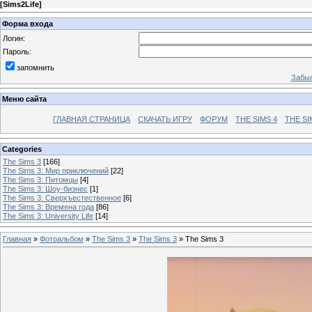
[
Sims2Life
]
Форма входа
Логин:
Пароль:
запомнить
Забыл
Меню сайта
ГЛАВНАЯ СТРАНИЦА
СКАЧАТЬ ИГРУ
ФОРУМ
THE SIMS 4
THE SI
Categories
The Sims 3
[166]
The Sims 3: Мир приключений
[22]
The Sims 3: Питомцы
[4]
The Sims 3: Шоу-бизнес
[1]
The Sims 3: Сверхъестественное
[6]
The Sims 3: Времена года
[86]
The Sims 3: University Life
[14]
Главная
»
Фотоальбом
»
The Sims 3
»
The Sims 3
» The Sims 3