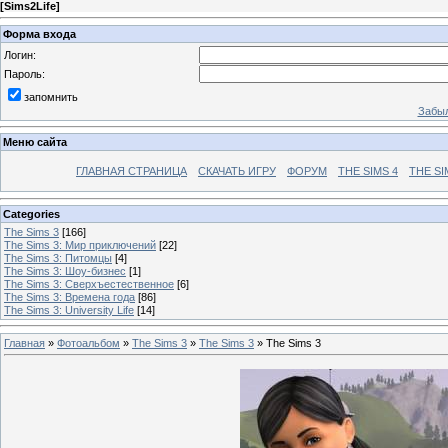
[
Sims2Life
]
Форма входа
Логин:
Пароль:
запомнить
Забыл
Меню сайта
ГЛАВНАЯ СТРАНИЦА
СКАЧАТЬ ИГРУ
ФОРУМ
THE SIMS 4
THE SI
Categories
The Sims 3
[166]
The Sims 3: Мир приключений
[22]
The Sims 3: Питомцы
[4]
The Sims 3: Шоу-бизнес
[1]
The Sims 3: Сверхъестественное
[6]
The Sims 3: Времена года
[86]
The Sims 3: University Life
[14]
Главная
»
Фотоальбом
»
The Sims 3
»
The Sims 3
» The Sims 3