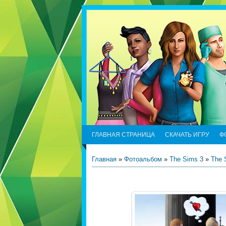
ГЛАВНАЯ СТРАНИЦА
СКАЧАТЬ ИГРУ
Ф
Главная
»
Фотоальбом
»
The Sims 3
»
The 