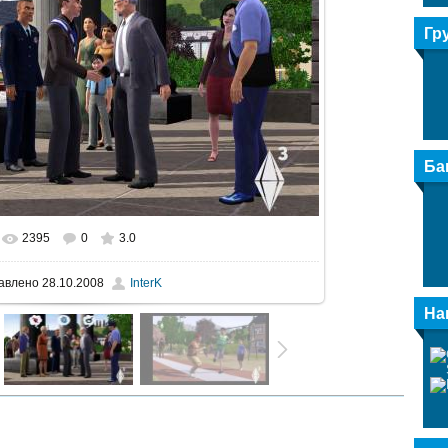
Гр
Ба
2395
0
3.0
льном размере
1600x895
/ 1072.9Kb
авлено
28.10.2008
InterK
На