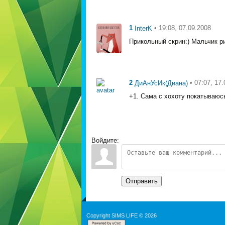
1
• 19:08, 07.09.2008
InterK
Прикольный скрин:) Мальчик р
2
• 07:07, 17
ДиАнУсИк(Диана)
+1. Сама с хохоту покатываюс
Войдите:
Отправить
Copyright SIMS LIFE © 2026