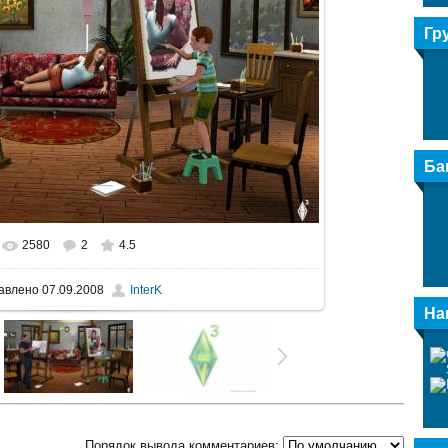
Гр
Ба
2580
2
4.5
альном размере
1600x917
/ 379.7Kb
авлено
07.09.2008
InterK
На
Порядок вывода комментариев: