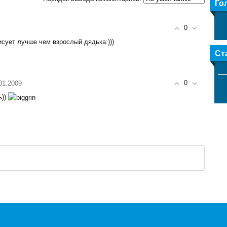
Го
0
исует лучше чем взрослый дядька:)))
Ст
0
.01.2009
ь))