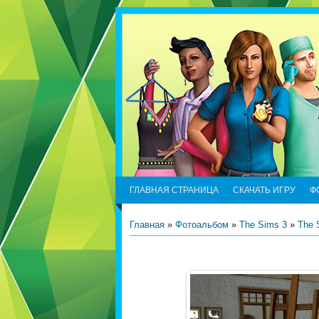
ГЛАВНАЯ СТРАНИЦА
СКАЧАТЬ ИГРУ
Ф
Главная
»
Фотоальбом
»
The Sims 3
»
The 