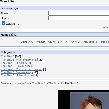
[
Sims2Life
]
Форма входа
Логин:
Пароль:
запомнить
Забыл
Меню сайта
ГЛАВНАЯ СТРАНИЦА
СКАЧАТЬ ИГРУ
ФОРУМ
THE SIMS 4
THE SI
Categories
The Sims 3
[166]
The Sims 3: Мир приключений
[22]
The Sims 3: Питомцы
[4]
The Sims 3: Шоу-бизнес
[1]
The Sims 3: Сверхъестественное
[6]
The Sims 3: Времена года
[86]
The Sims 3: University Life
[14]
Главная
»
Фотоальбом
»
The Sims 3
»
The Sims 3
» The Sims 3