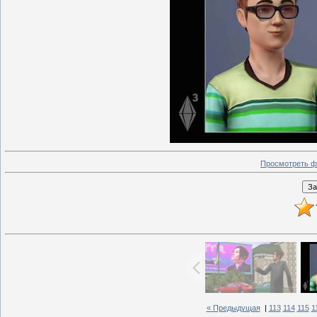
Просмотреть ф
« Предыдущая
|
113
114
115
1