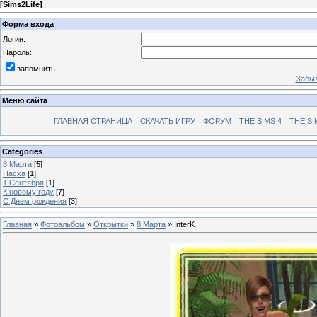
[
Sims2Life
]
Форма входа
Логин:
Пароль:
запомнить
Забыл
Меню сайта
ГЛАВНАЯ СТРАНИЦА
СКАЧАТЬ ИГРУ
ФОРУМ
THE SIMS 4
THE SI
Categories
8 Марта
[5]
Пасха
[1]
1 Сентября
[1]
К новому году
[7]
С Днем рождения
[3]
Главная
»
Фотоальбом
»
Открытки
»
8 Марта
» InterK