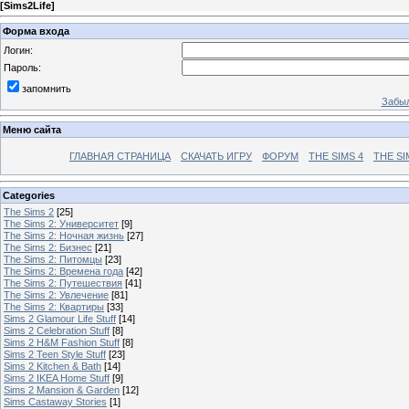
[
Sims2Life
]
Форма входа
Логин:
Пароль:
запомнить
Забыл
Меню сайта
ГЛАВНАЯ СТРАНИЦА
СКАЧАТЬ ИГРУ
ФОРУМ
THE SIMS 4
THE SI
Categories
The Sims 2
[25]
The Sims 2: Университет
[9]
The Sims 2: Ночная жизнь
[27]
The Sims 2: Бизнес
[21]
The Sims 2: Питомцы
[23]
The Sims 2: Времена года
[42]
The Sims 2: Путешествия
[41]
The Sims 2: Увлечение
[81]
The Sims 2: Квартиры
[33]
Sims 2 Glamour Life Stuff
[14]
Sims 2 Celebration Stuff
[8]
Sims 2 H&M Fashion Stuff
[8]
Sims 2 Teen Style Stuff
[23]
Sims 2 Kitchen & Bath
[14]
Sims 2 IKEA Home Stuff
[9]
Sims 2 Mansion & Garden
[12]
Sims Castaway Stories
[1]