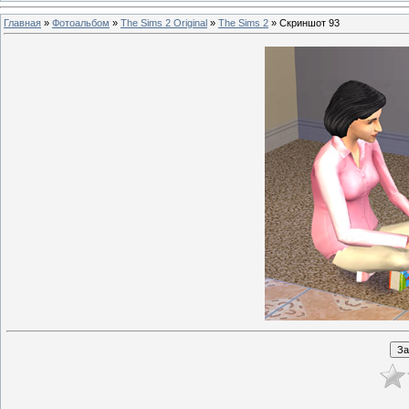
Главная
»
Фотоальбом
»
The Sims 2 Original
»
The Sims 2
» Скриншот 93