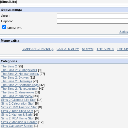
[
Sims2Life
]
Форма входа
Логин:
Пароль:
запомнить
Забыл
Меню сайта
ГЛАВНАЯ СТРАНИЦА
СКАЧАТЬ ИГРУ
ФОРУМ
THE SIMS 4
THE SI
Categories
The Sims 2
[25]
The Sims 2: Университет
[9]
The Sims 2: Ночная жизнь
[27]
The Sims 2: Бизнес
[21]
The Sims 2: Питомцы
[23]
The Sims 2: Времена года
[42]
The Sims 2: Путешествия
[41]
The Sims 2: Увлечение
[81]
The Sims 2: Квартиры
[33]
Sims 2 Glamour Life Stuff
[14]
Sims 2 Celebration Stuff
[8]
Sims 2 H&M Fashion Stuff
[8]
Sims 2 Teen Style Stuff
[23]
Sims 2 Kitchen & Bath
[14]
Sims 2 IKEA Home Stuff
[9]
Sims 2 Mansion & Garden
[12]
Sims Castaway Stories
[1]