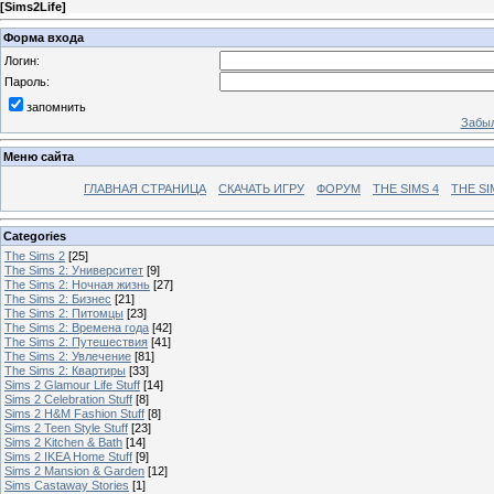
[
Sims2Life
]
Форма входа
Логин:
Пароль:
запомнить
Забыл
Меню сайта
ГЛАВНАЯ СТРАНИЦА
СКАЧАТЬ ИГРУ
ФОРУМ
THE SIMS 4
THE SI
Categories
The Sims 2
[25]
The Sims 2: Университет
[9]
The Sims 2: Ночная жизнь
[27]
The Sims 2: Бизнес
[21]
The Sims 2: Питомцы
[23]
The Sims 2: Времена года
[42]
The Sims 2: Путешествия
[41]
The Sims 2: Увлечение
[81]
The Sims 2: Квартиры
[33]
Sims 2 Glamour Life Stuff
[14]
Sims 2 Celebration Stuff
[8]
Sims 2 H&M Fashion Stuff
[8]
Sims 2 Teen Style Stuff
[23]
Sims 2 Kitchen & Bath
[14]
Sims 2 IKEA Home Stuff
[9]
Sims 2 Mansion & Garden
[12]
Sims Castaway Stories
[1]