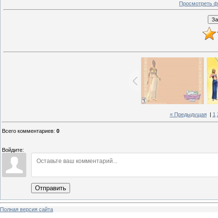
Просмотреть ф
« Предыдущая
|
1
Всего комментариев
:
0
Войдите:
Отправить
Полная версия сайта