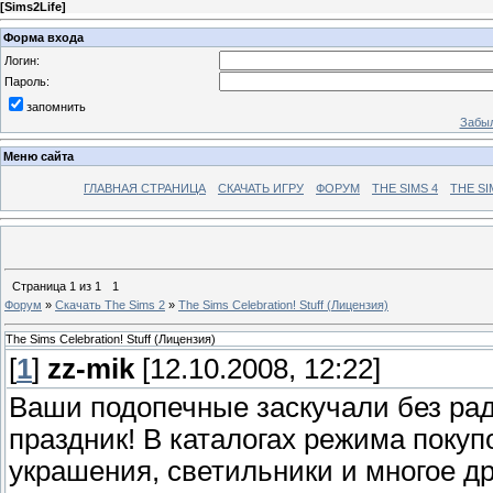
[
Sims2Life
]
Форма входа
Логин:
Пароль:
запомнить
Забыл
Меню сайта
ГЛАВНАЯ СТРАНИЦА
СКАЧАТЬ ИГРУ
ФОРУМ
THE SIMS 4
THE SI
Страница
1
из
1
1
Форум
»
Скачать The Sims 2
»
The Sims Celebration! Stuff (Лицензия)
The Sims Celebration! Stuff (Лицензия)
[
1
]
zz-mik
[12.10.2008, 12:22]
Ваши подопечные заскучали без рад
праздник! В каталогах режима поку
украшения, светильники и многое д