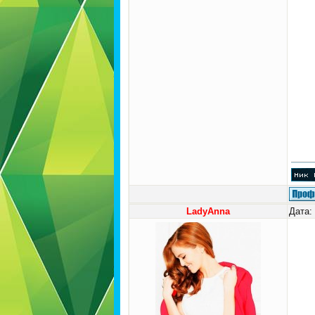
LadyAnna
Дата: