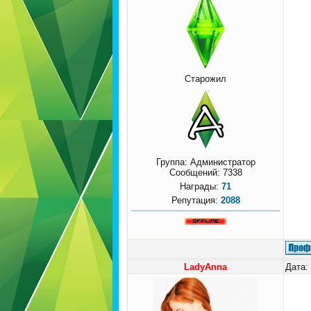
Старожил
Группа: Администратор
Сообщений:
7338
Награды:
71
Репутация:
2088
LadyAnna
Дата: