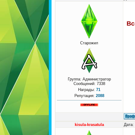
Вс
Старожил
Группа: Администратор
Сообщений:
7338
Награды:
71
Репутация:
2088
kisula-krasatula
Дата: