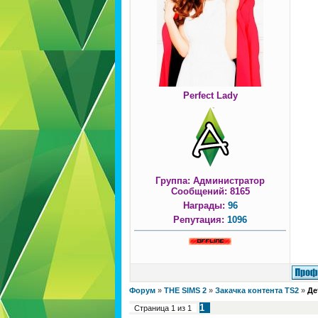
Perfect Lady
Группа: Администратор
Сообщений:
8165
Награды:
96
Репутация:
1096
Форум
»
THE SIMS 2
»
Закачка контента TS2
»
Де
1
Страница
1
из
1