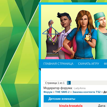
ГЛАВНАЯ СТРАНИЦА
СКАЧАТЬ ИГРУ
Ф
1
Страница
1
из
1
Модератор форума:
LadyAnna
Форум
»
THE SIMS 2
»
Закачка контента TS2
»
Де
Детские комнаты
kisula-krasatula
Дата: