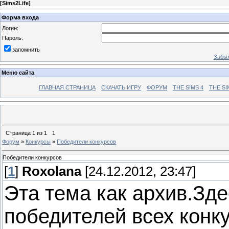
[
Sims2Life
]
Форма входа
Логин:
Пароль:
запомнить
Забыл
Меню сайта
ГЛАВНАЯ СТРАНИЦА
СКАЧАТЬ ИГРУ
ФОРУМ
THE SIMS 4
THE SI
Страница
1
из
1
1
Форум
»
Конкурсы
»
Победители конкурсов
Победители конкурсов
[
1
]
Roxolana
[24.12.2012, 23:47]
Эта тема как архив.Зде
победителей всех конку