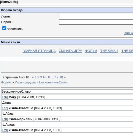
[
Sims2Life
]
Форма входа
Логин:
Пароль:
запомнить
Забыл
Меню сайта
ГЛАВНАЯ СТРАНИЦА
СКАЧАТЬ ИГРУ
ФОРУМ
THE SIMS 4
THE SI
Страница
4
из
18
«
1
2
3
4
5
6
…
17
18
»
Форум
»
Игры форума
»
БесконечноеСлово
БесконечноеСлово
[
76
]
Mary
[06.04.2008, 12:39]
Даша
[
77
]
kisula-krasatula
[06.04.2008, 13:03]
ШАбаш
[
78
]
Сильмарилль
[06.04.2008, 13:05]
ШАрада!
[
79
]
kisula-krasatula
[06.04.2008, 13:11]