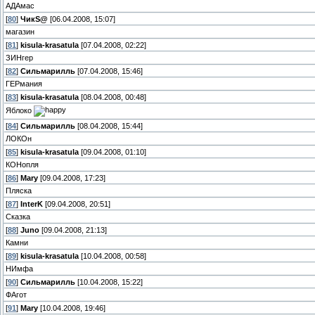
АДАмас
[
80
]
ЧикS@
[06.04.2008, 15:07]
магазин
[
81
]
kisula-krasatula
[07.04.2008, 02:22]
ЗИНгер
[
82
]
Сильмарилль
[07.04.2008, 15:46]
ГЕРмания
[
83
]
kisula-krasatula
[08.04.2008, 00:48]
Яблоко
[
84
]
Сильмарилль
[08.04.2008, 15:44]
ЛОКОн
[
85
]
kisula-krasatula
[09.04.2008, 01:10]
КОНопля
[
86
]
Mary
[09.04.2008, 17:23]
Пляска
[
87
]
InterK
[09.04.2008, 20:51]
Сказка
[
88
]
Juno
[09.04.2008, 21:13]
Камни
[
89
]
kisula-krasatula
[10.04.2008, 00:58]
НИмфа
[
90
]
Сильмарилль
[10.04.2008, 15:22]
ФАгот
[
91
]
Mary
[10.04.2008, 19:46]