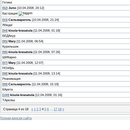
Готика
[
92
]
Juno
[10.04.2008, 20:12]
Кастрация
[
93
]
Сильмарилль
[10.04.2008, 21:24]
Ябеда!
[
94
]
kisula-krasatula
[11.04.2008, 01:18]
БЕДАкур
[
95
]
Mary
[11.04.2008, 06:54]
Курильшик
[
96
]
kisula-krasatula
[11.04.2008, 07:26]
ШИКарно
[
97
]
Mary
[11.04.2008, 12:07]
НОябрь
[
98
]
kisula-krasatula
[11.04.2008, 13:14]
Реанимация
[
99
]
Сильмарилль
[11.04.2008, 15:19]
КАрета
[
100
]
kisula-krasatula
[12.04.2008, 01:16]
ТАрелка
Страница
4
из
18
«
1
2
3
4
5
6
…
17
18
»
Полная версия сайта