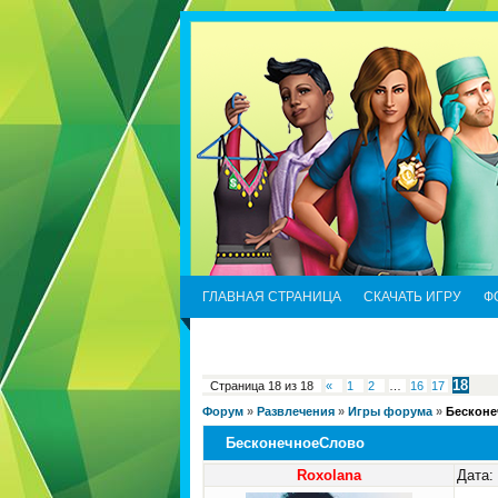
ГЛАВНАЯ СТРАНИЦА
СКАЧАТЬ ИГРУ
Ф
18
Страница
18
из
18
«
1
2
…
16
17
Форум
»
Развлечения
»
Игры форума
»
Бескон
БесконечноеСлово
Roxolana
Дата: