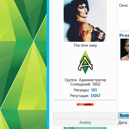
Окно
Режи
The time warp
Группа: Администратор
Сообщений:
5602
Награды:
181
Репутация:
19267
Andrey
Дата: