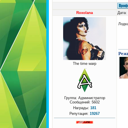
Roxolana
Дата:
Лодк
Режи
The time warp
Группа: Администратор
Сообщений:
5602
Награды:
181
Репутация:
19267