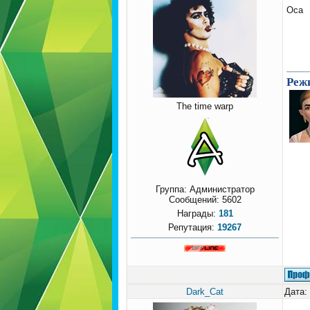
Оса
Режи
The time warp
Группа: Администратор
Сообщений:
5602
Награды:
181
Репутация:
19267
Dark_Cat
Дата: