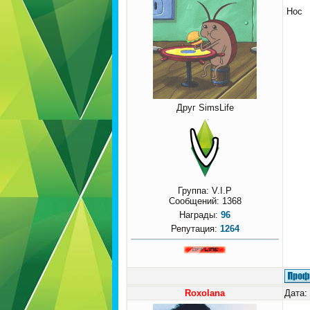
Нос
Друг SimsLife
Группа: V.I.P
Сообщений:
1368
Награды:
96
Репутация:
1264
Roxolana
Дата: