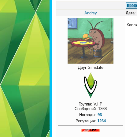
Andrey
Дата:
Капл
Друг SimsLife
Группа: V.I.P
Сообщений:
1368
Награды:
96
Репутация:
1264