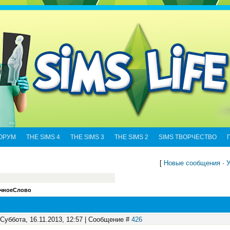
ОРУМ
THE SIMS 4
THE SIMS 3
THE SIMS 2
SIMS ТВОРЧЕСТВО
[
Новые сообщения
·
У
ечноеСлово
 Суббота, 16.11.2013, 12:57 | Сообщение #
426