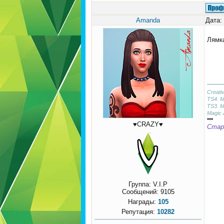
Amanda
Дата:
Лямк
Creati
TS4. 
TS3. 
Magic 
***
♥CRAZY♥
Стары
Группа: V.I.P
Сообщений:
9105
Награды:
105
Репутация:
10282