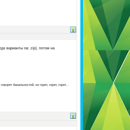
е варианты rar, zip), потом на
ворят банальностей, но горят, горят, горят...