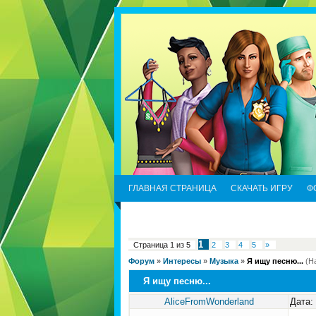
ГЛАВНАЯ СТРАНИЦА
СКАЧАТЬ ИГРУ
Ф
1
Страница
1
из
5
2
3
4
5
»
Форум
»
Интересы
»
Музыка
»
Я ищу песню...
(Н
Я ищу песню...
AliceFromWonderland
Дата: