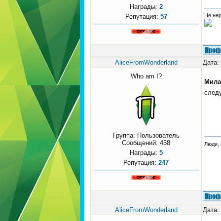
Награды:
2
Не нер
Репутация:
57
AliceFromWonderland
Дата:
Who am I?
Мила
след
Группа: Пользователь
Сообщений:
458
Люди, 
Награды:
5
Репутация:
247
AliceFromWonderland
Дата: