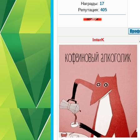
Награды:
17
Репутация:
405
InterK