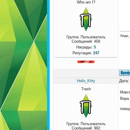
Who am I?
Люди, 
Группа: Пользователь
Сообщений:
458
Награды:
5
Репутация:
247
Hello_Kitty
Дата:
Trash
Макси
Вера 
поищ
Группа: Пользователь
Сообщений:
992