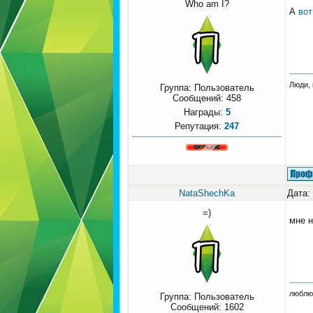
Who am I?
А
вот
Люди, 
Группа: Пользователь
Сообщений:
458
Награды:
5
Репутация:
247
NataShechKa
Дата:
=)
мне н
люблю 
Группа: Пользователь
Сообщений:
1602