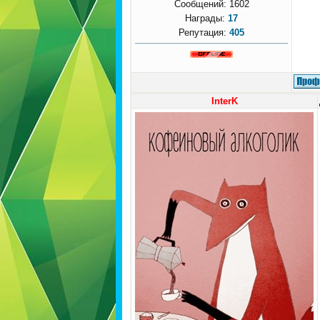
Сообщений:
1602
Награды:
17
Репутация:
405
InterK