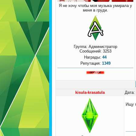
Я не хочу чтобы моя музыка умирала у
меня в груди.
Группа: Администратор
Сообщений:
3253
Награды:
44
Репутация:
1349
kisula-krasatula
Дата:
Ищу 