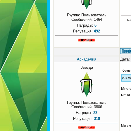
Группа: Пользователь
Сообщений:
1464
.......R
Награды:
6
Репутация:
492
Аскаделия
Дата:
Звезда
Quote
мне н
Мне е
меня 
Группа: Пользователь
Сообщений:
3806
Награды:
23
Репутация:
319
Мы скр