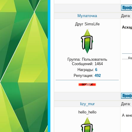
Мулаточка
Дата:
Друг SimsLife
Аска
.......R
Группа: Пользователь
Сообщений:
1464
Награды:
6
Репутация:
492
lizy_mur
Дата:
hello_hello
А мне