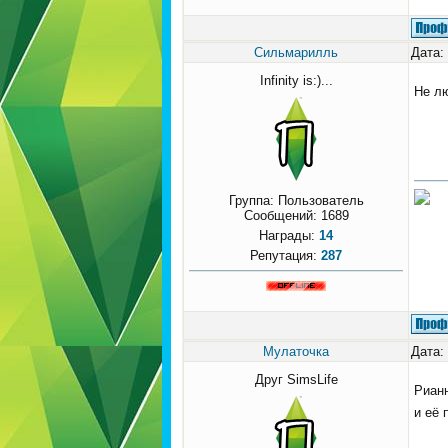
Сильмарилль
Дата:
Infinity is:)...
Не л
Группа: Пользователь
Сообщений:
1689
Награды:
14
Репутация:
287
Мулаточка
Дата:
Друг SimsLife
Рианн
и её 