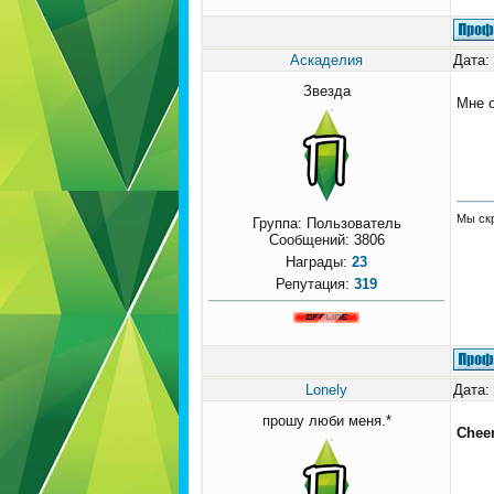
Аскаделия
Дата:
Звезда
Мне о
Мы скр
Группа: Пользователь
Сообщений:
3806
Награды:
23
Репутация:
319
Lonely
Дата:
прошу люби меня.*
Cheer