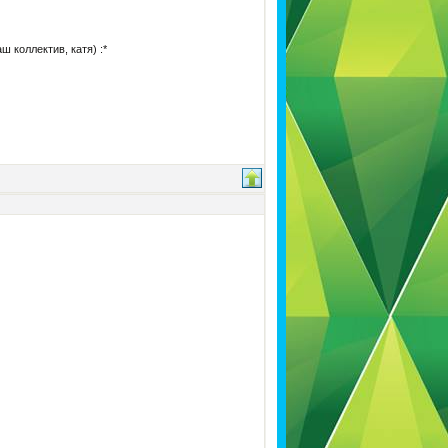
 коллектив, катя) :*