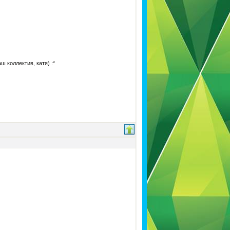
 коллектив, катя) :*