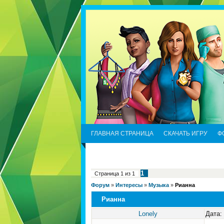
ГЛАВНАЯ СТРАНИЦА
СКАЧАТЬ ИГРУ
Ф
1
Страница
1
из
1
Форум
»
Интересы
»
Музыка
»
Рианна
Рианна
Lonely
Дата: