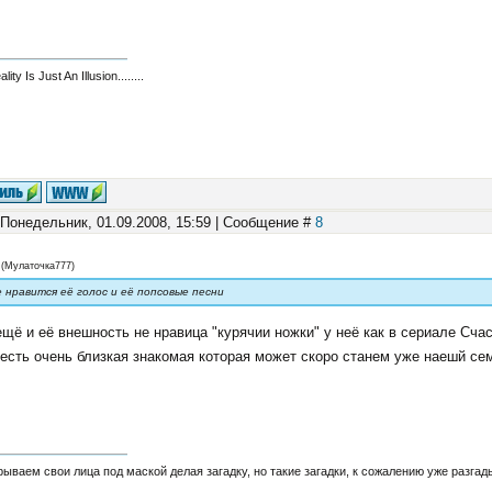
eality Is Just An Illusion........
 Понедельник, 01.09.2008, 15:59 | Сообщение #
8
(
Мулаточка777
)
е нравится её голос и её попсовые песни
щё и её внешность не нравица "курячии ножки" у неё как в сериале Сча
есть очень близкая знакомая которая может скоро станем уже наешй се
ываем свои лица под маской делая загадку, но такие загадки, к сожалению уже разга