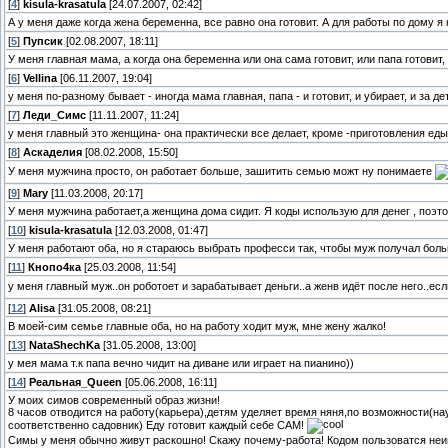
[
4
]
kisula-krasatula
[24.07.2007, 02:42]
А у меня даже когда жена беременна, все равно она готовит. А для работы по дому 
[
5
]
Пупсик
[02.08.2007, 18:11]
У меня главная мама, а когда она беременна или она сама готовит, или папа готовит,
[
6
]
Vellina
[06.11.2007, 19:04]
у меня по-разному бывает - иногда мама главная, папа - и готовит, и убирает, и за д
[
7
]
Леди_Симс
[11.11.2007, 11:24]
у меня главный это женщина- она практически все делает, кроме -приготовления ед
[
8
]
Аскаделия
[08.02.2008, 15:50]
У меня мужчина просто, он работает больше, зашитить семью можт ну понимаете
[
9
]
Mary
[11.03.2008, 20:17]
У меня мужчина работает,а женщина дома сидит. Я коды использую для денег , поэт
[
10
]
kisula-krasatula
[12.03.2008, 01:47]
У меня работают оба, но я стараюсь выбрать професси так, чтобы муж получал бол
[
11
]
Кнопо4ка
[25.03.2008, 11:54]
у меня главный муж..он роботоет и зарабатывает деньги..а женв идёт после него..есл
[
12
]
Alisa
[31.05.2008, 08:21]
В моей-сим семье главные оба, но на работу ходит муж, мне жену жалко!
[
13
]
NataShechKa
[31.05.2008, 13:00]
у мея мама т.к папа вечно чидит на диване или играет на пианино))
[
14
]
Реальная_Queen
[05.06.2008, 16:11]
У моих симов современный образ жизни!
8 часов отводится на работу(карьера),детям уделяет время няня,по возможности(нау
соответственно садовник) Еду готовит каждый себе САМ!
Симы у меня обычно живут раскошно! Скажу почему-работа! Кодом пользоватся неи