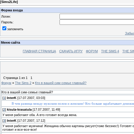
[
Sims2Life
]
Форма входа
Логин:
Пароль:
запомнить
Забыл
Меню сайта
ГЛАВНАЯ СТРАНИЦА
СКАЧАТЬ ИГРУ
ФОРУМ
THE SIMS 4
THE SI
Страница
1
из
1
1
Форум
»
The Sims 2
»
Кто в вашей сим-семье главный?
Кто в вашей сим-семье главный?
[
1
]
InterK
[17.07.2007, 03:03]
В чем разница между мужским полом и женским? Кто больше зарабатывает денежны
[
2
]
kisula-krasatula
[17.07.2007, 11:49]
У меня работают оба. А вто готовит всегда жена.
[
3
]
InterK
[17.07.2007, 17:12]
У меня работает мужчина! Женщина обычно картины рисует(тоже биззнес!) Готовят он
готовит и все-все-все!