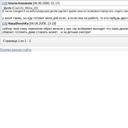
[
15
]
kisula-krasatula
[06.06.2008, 01:17]
Quote
(
CraZzZy_MiLka_xD
)
8 часов отводится на работу(карьера),детям уделяет время няня,по возможности(научить ходить,гов
у меня также, но еду готовит жена для всех, а если она на работе, то кто-нибудь друг
[
16
]
NataShechKa
[06.06.2008, 13:19]
сейчас мои симу поменяли образ жизьни у них так всёвремя выходит что папа деал
убирает готовить даже стирать может....и за детьми смотрит
Страница
1
из
1
1
Полная версия сайта