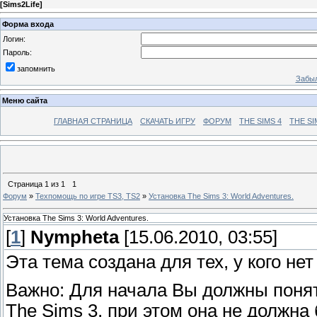
[
Sims2Life
]
Форма входа
Логин:
Пароль:
запомнить
Забыл
Меню сайта
ГЛАВНАЯ СТРАНИЦА
СКАЧАТЬ ИГРУ
ФОРУМ
THE SIMS 4
THE SI
Страница
1
из
1
1
Форум
»
Техпомощь по игре TS3, TS2
»
Установка The Sims 3: World Adventures.
Установка The Sims 3: World Adventures.
[
1
]
Nympheta
[15.06.2010, 03:55]
Эта тема создана для тех, у кого не
Важно: Для начала Вы должны понят
The Sims 3, при этом она не должна