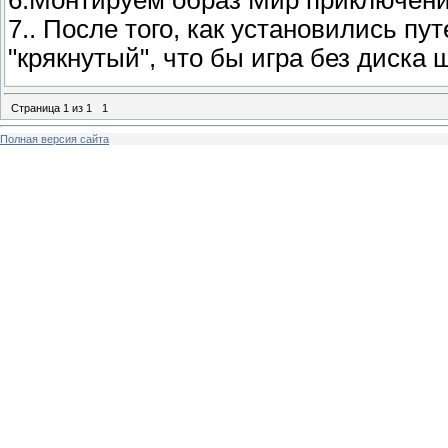
7.. После того, как установились пу
"крякнутый", что бы игра без диска
Страница
1
из
1
1
Полная версия сайта