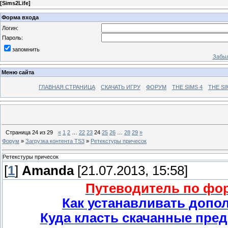
[
Sims2Life
]
Форма входа
Логин:
Пароль:
запомнить
Забыл
Меню сайта
ГЛАВНАЯ СТРАНИЦА
СКАЧАТЬ ИГРУ
ФОРУМ
THE SIMS 4
THE SI
Страница
24
из
29
«
1
2
…
22
23
24
25
26
…
28
29
»
Форум
»
Загрузка контента TS3
»
Ретекстуры причесок
Ретекстуры причесок
[
1
]
Amanda
[21.07.2013, 15:58]
Путеводитель по фору
Как устанавливать допо
Куда класть скачанные пред