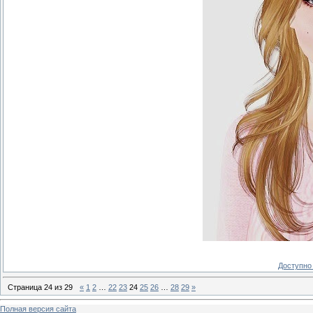
Доступно 
Страница
24
из
29
«
1
2
…
22
23
24
25
26
…
28
29
»
Полная версия сайта