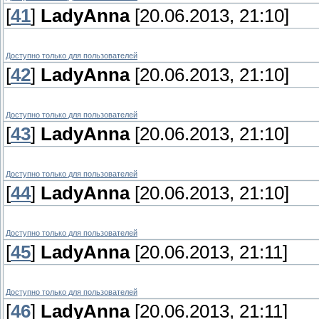
[
41
]
LadyAnna
[20.06.2013, 21:10]
Доступно только для пользователей
[
42
]
LadyAnna
[20.06.2013, 21:10]
Доступно только для пользователей
[
43
]
LadyAnna
[20.06.2013, 21:10]
Доступно только для пользователей
[
44
]
LadyAnna
[20.06.2013, 21:10]
Доступно только для пользователей
[
45
]
LadyAnna
[20.06.2013, 21:11]
Доступно только для пользователей
[
46
]
LadyAnna
[20.06.2013, 21:11]