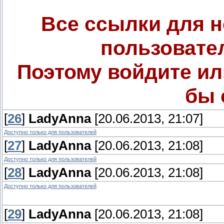
Все ссылки для 
пользовате
Поэтому войдите ил
бы 
[
26
]
LadyAnna
[20.06.2013, 21:07]
Доступно только для пользователей
[
27
]
LadyAnna
[20.06.2013, 21:08]
Доступно только для пользователей
[
28
]
LadyAnna
[20.06.2013, 21:08]
Доступно только для пользователей
[
29
]
LadyAnna
[20.06.2013, 21:08]