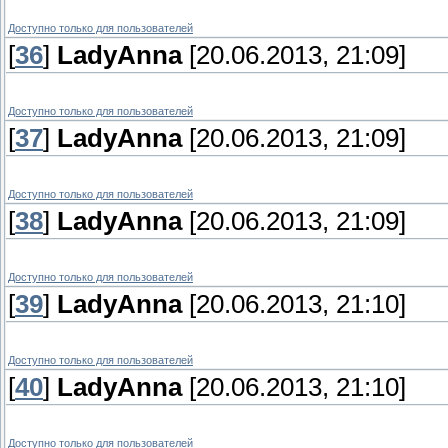
Доступно только для пользователей
[
36
]
LadyAnna
[20.06.2013, 21:09]
Доступно только для пользователей
[
37
]
LadyAnna
[20.06.2013, 21:09]
Доступно только для пользователей
[
38
]
LadyAnna
[20.06.2013, 21:09]
Доступно только для пользователей
[
39
]
LadyAnna
[20.06.2013, 21:10]
Доступно только для пользователей
[
40
]
LadyAnna
[20.06.2013, 21:10]
Доступно только для пользователей