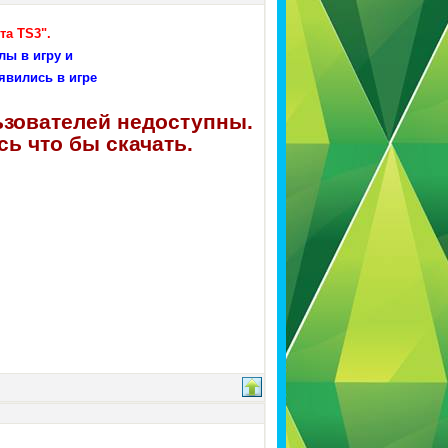
та TS3".
лы в игру и
явились в игре
ьзователей недоступны.
ь что бы скачать.