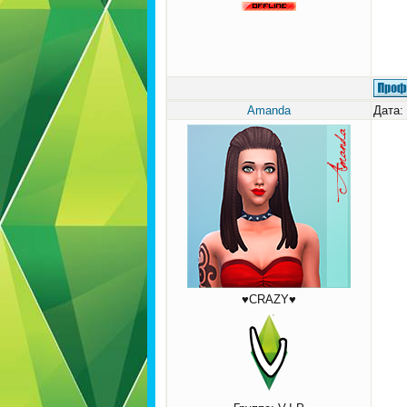
Amanda
Дата:
♥CRAZY♥