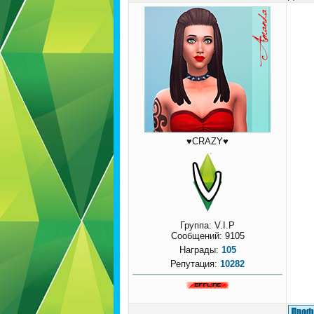
♥CRAZY♥
Группа: V.I.P
Сообщений:
9105
Награды:
105
Репутация:
10282