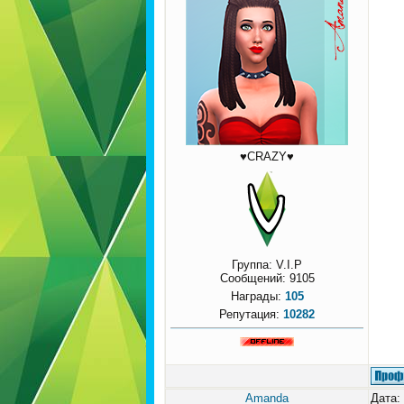
♥CRAZY♥
Группа: V.I.P
Сообщений:
9105
Награды:
105
Репутация:
10282
Amanda
Дата: