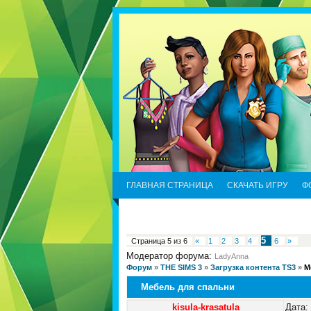
ГЛАВНАЯ СТРАНИЦА
СКАЧАТЬ ИГРУ
Ф
5
Страница
5
из
6
«
1
2
3
4
6
»
Модератор форума:
LadyAnna
Форум
»
THE SIMS 3
»
Загрузка контента TS3
»
М
Мебель для спальни
kisula-krasatula
Дата: