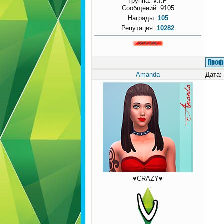
Группа: V.I.P
Сообщений:
9105
Награды:
105
Репутация:
10282
Amanda
Дата:
♥CRAZY♥