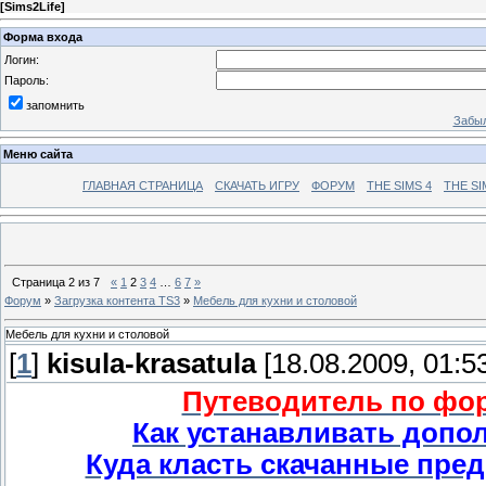
[
Sims2Life
]
Форма входа
Логин:
Пароль:
запомнить
Забыл
Меню сайта
ГЛАВНАЯ СТРАНИЦА
СКАЧАТЬ ИГРУ
ФОРУМ
THE SIMS 4
THE SI
Страница
2
из
7
«
1
2
3
4
…
6
7
»
Форум
»
Загрузка контента TS3
»
Мебель для кухни и столовой
Мебель для кухни и столовой
[
1
]
kisula-krasatula
[18.08.2009, 01:5
Путеводитель по фору
Как устанавливать допо
Куда класть скачанные пред