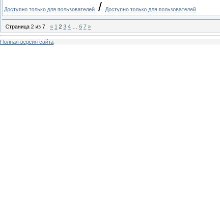
/
Доступно только для пользователей
Доступно только для пользователей
Страница
2
из
7
«
1
2
3
4
…
6
7
»
Полная версия сайта