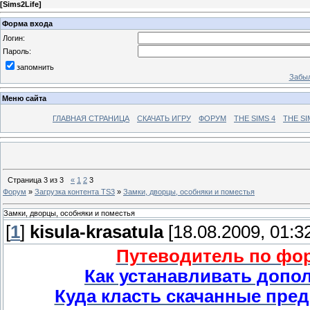
[
Sims2Life
]
Форма входа
Логин:
Пароль:
запомнить
Забыл
Меню сайта
ГЛАВНАЯ СТРАНИЦА
СКАЧАТЬ ИГРУ
ФОРУМ
THE SIMS 4
THE SI
Страница
3
из
3
«
1
2
3
Форум
»
Загрузка контента TS3
»
Замки, дворцы, особняки и поместья
Замки, дворцы, особняки и поместья
[
1
]
kisula-krasatula
[18.08.2009, 01:3
Путеводитель по фору
Как устанавливать допо
Куда класть скачанные пред