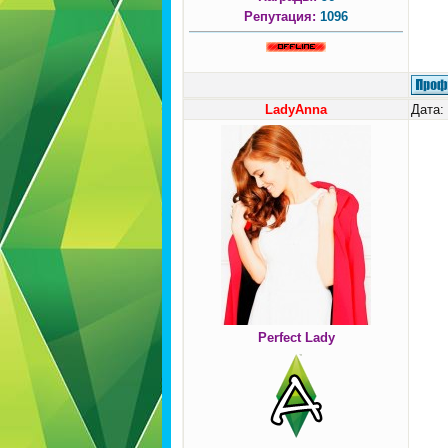
Репутация:
1096
LadyAnna
Дата:
Perfect Lady