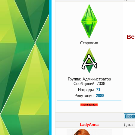
Вс
Старожил
Группа: Администратор
Сообщений:
7338
Награды:
71
Репутация:
2088
LadyAnna
Дата: