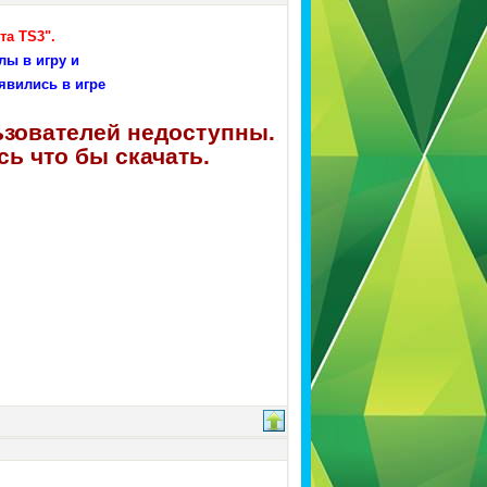
та TS3".
лы в игру и
явились в игре
ьзователей недоступны.
ь что бы скачать.