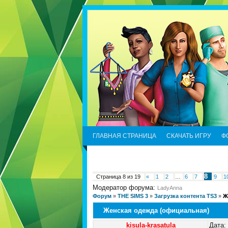
ГЛАВНАЯ СТРАНИЦА
СКАЧАТЬ ИГРУ
Ф
8
Страница
8
из
19
«
1
2
…
6
7
9
1
Модератор форума:
LadyAnna
Форум
»
THE SIMS 3
»
Загрузка контента TS3
»
Ж
Женская одежда (официальная)
kisula-krasatula
Дата: