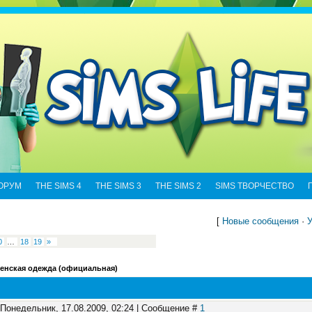
ОРУМ
THE SIMS 4
THE SIMS 3
THE SIMS 2
SIMS ТВОРЧЕСТВО
[
Новые сообщения
·
У
0
…
18
19
»
енская одежда (официальная)
 Понедельник, 17.08.2009, 02:24 | Сообщение #
1